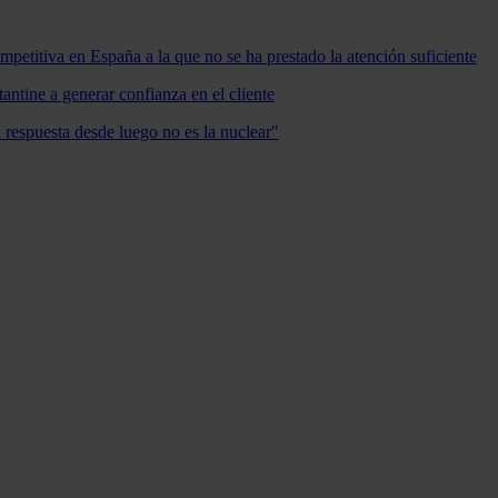
mpetitiva en España a la que no se ha prestado la atención suficiente
antine a generar confianza en el cliente
a respuesta desde luego no es la nuclear"