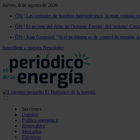
Jueves, 6 de agosto de 2026
ÓN | Las centrales de bombeo hidroeléctrico, la gran ventaja co
ÓN | El secreto del éxito de Octopus Energy: del 'pulpito' Const
ÓN | Joan Groizard: "Si el problema es de control de tensión, l
Suscríbete a nuestra Newsletter
Secciones
Opinión
Política energética
Renovables
Mercados
Eléctricas