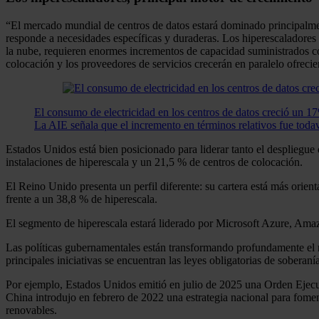
“El mercado mundial de centros de datos estará dominado principalmen
responde a necesidades específicas y duraderas. Los hiperescaladores s
la nube, requieren enormes incrementos de capacidad suministrados co
colocación y los proveedores de servicios crecerán en paralelo ofrecie
El consumo de electricidad en los centros de datos creció un 
La AIE señala que el incremento en términos relativos fue todav
Estados Unidos está bien posicionado para liderar tanto el despliegu
instalaciones de hiperescala y un 21,5 % de centros de colocación.
El Reino Unido presenta un perfil diferente: su cartera está más orien
frente a un 38,8 % de hiperescala.
El segmento de hiperescala estará liderado por Microsoft Azure, 
Las políticas gubernamentales están transformando profundamente el merc
principales iniciativas se encuentran las leyes obligatorias de soberanía
Por ejemplo, Estados Unidos emitió en julio de 2025 una Orden Ejecutiv
China introdujo en febrero de 2022 una estrategia nacional para foment
renovables.