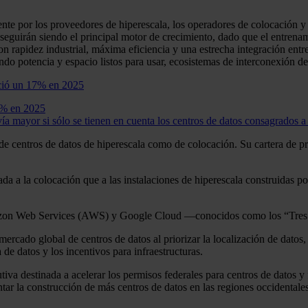
te por los proveedores de hiperescala, los operadores de colocación y
eguirán siendo el principal motor de crecimiento, dado que el entrenami
n rapidez industrial, máxima eficiencia y una estrecha integración en
ndo potencia y espacio listos para usar, ecosistemas de interconexión de 
17% en 2025
ía mayor si sólo se tienen en cuenta los centros de datos consagrados a 
e de centros de datos de hiperescala como de colocación. Su cartera d
tada a la colocación que a las instalaciones de hiperescala construidas
Amazon Web Services (AWS) y Google Cloud —conocidos como los “Tre
ado global de centros de datos al priorizar la localización de datos, la 
 de datos y los incentivos para infraestructuras.
a destinada a acelerar los permisos federales para centros de datos y fa
ar la construcción de más centros de datos en las regiones occidentales 