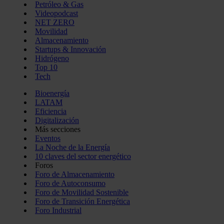
Petróleo & Gas
Videopodcast
NET ZERO
Movilidad
Almacenamiento
Startups & Innovación
Hidrógeno
Top 10
Tech
Bioenergía
LATAM
Eficiencia
Digitalización
Más secciones
Eventos
La Noche de la Energía
10 claves del sector energético
Foros
Foro de Almacenamiento
Foro de Autoconsumo
Foro de Movilidad Sostenible
Foro de Transición Energética
Foro Industrial