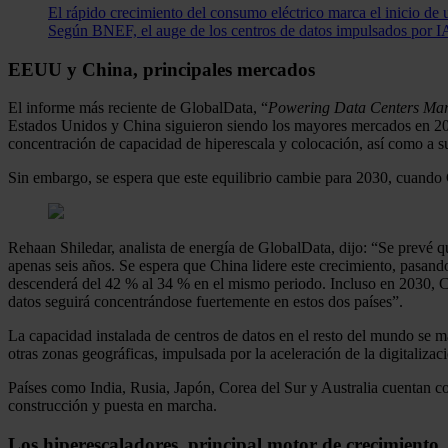
El rápido crecimiento del consumo eléctrico marca el inicio d
Según BNEF, el auge de los centros de datos impulsados por IA, 
EEUU y China, principales mercados
El informe más reciente de GlobalData, “
Powering Data Centers Mark
Estados Unidos y China siguieron siendo los mayores mercados en 202
concentración de capacidad de hiperescala y colocación, así como a sus 
Sin embargo, se espera que este equilibrio cambie para 2030, cuand
Rehaan Shiledar, analista de energía de GlobalData, dijo: “Se prevé q
apenas seis años. Se espera que China lidere este crecimiento, pasa
descenderá del 42 % al 34 % en el mismo periodo. Incluso en 2030, C
datos seguirá concentrándose fuertemente en estos dos países”.
La capacidad instalada de centros de datos en el resto del mundo se 
otras zonas geográficas, impulsada por la aceleración de la digitalizaci
Países como India, Rusia, Japón, Corea del Sur y Australia cuentan con
construcción y puesta en marcha.
Los hiperescaladores, principal motor de crecimiento