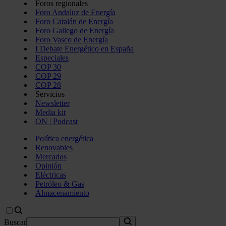
Foros regionales
Foro Andaluz de Energía
Foro Catalán de Energía
Foro Gallego de Energía
Foro Vasco de Energía
I Debate Energético en España
Especiales
COP 30
COP 29
COP 28
Servicios
Newsletter
Media kit
ON | Podcast
Política energética
Renovables
Mercados
Opinión
Eléctricas
Petróleo & Gas
Almacenamiento
Buscar