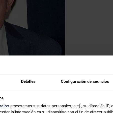
Detalles
Configuración de anuncios
os
ocios
procesamos sus datos personales, p.ej., su dirección IP, 
der la información en su dispositivo con el fin de ofrecer publi