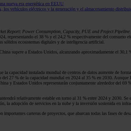
e una nueva era energética en EEUU
los vehículos eléctricos y la generación y el almacenamiento distribui
et Report: Power Consumption, Capacity, PUE and Project Pipeline 
4, representando el 38 % y el 24,2 % respectivamente del consumo eléc
sólidos ecosistemas digitales y de inteligencia artificial.
o China supere a Estados Unidos, alcanzando aproximadamente el 30,1 
ue la capacidad instalada mundial de centros de datos aumente de forma
ndo del 27 % de la capacidad mundial en 2024 al 35 % en 2030. Aunque
hina y Estados Unidos representarán conjuntamente alrededor del 69 % 
mantendrá relativamente estable en torno al 31 % entre 2024 y 2030. Se
ón, la adopción de servicios en la nube y la inversión sostenida en infra
 importantes carteras de proyectos, que abarcan todas las fases de desa