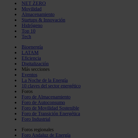
NET ZERO
Movilidad
Almacenamiento
Startups & Innovación
Hidrógeno
Top 10
Tech
Bioenergía
LATAM
Eficiencia
Digitalización
Más secciones
Eventos
La Noche de la Energía
10 claves del sector energético
Foros
Foro de Almacenamiento
Foro de Autoconsumo
Foro de Movilidad Sostenible
Foro de Transición Energética
Foro Industrial
Foros regionales
Foro Andaluz de Energía