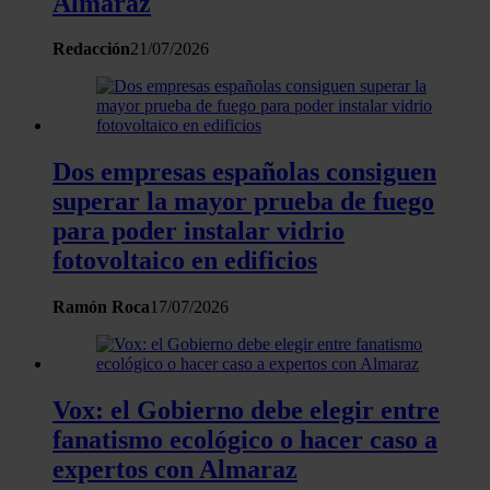
Almaraz
sociales, publicidad y análisis web, quienes pueden combina
con otra información que les haya proporcionado o que haya
Redacción
21/07/2026
recopilado a partir del uso que haya hecho de sus servicios.
Dos empresas españolas consiguen
superar la mayor prueba de fuego
para poder instalar vidrio
fotovoltaico en edificios
Ramón Roca
17/07/2026
Vox: el Gobierno debe elegir entre
fanatismo ecológico o hacer caso a
expertos con Almaraz