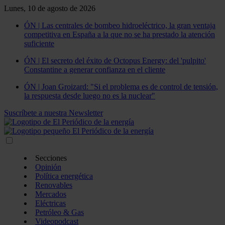
Lunes, 10 de agosto de 2026
ÓN | Las centrales de bombeo hidroeléctrico, la gran ventaja
competitiva en España a la que no se ha prestado la atención
suficiente
ÓN | El secreto del éxito de Octopus Energy: del 'pulpito'
Constantine a generar confianza en el cliente
ÓN | Joan Groizard: "Si el problema es de control de tensión,
la respuesta desde luego no es la nuclear"
Suscríbete a nuestra Newsletter
Secciones
Opinión
Política energética
Renovables
Mercados
Eléctricas
Petróleo & Gas
Videopodcast