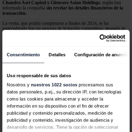
Chandra Asri Capital y Glencore Asian Holdings
, según han
informado la compañía
sin revelar los detalles financieros de la
transacción.
La venta, que podría completarse a finales de 2024, se ha
materializado tras un proceso de licitación competitivo, después de
que Shell anunciara en junio de 2023 una revisión estratégica de sus
activos en Singapur.
El acuerdo de Shell
Consentimiento
Detalles
Configuración de anuncios
Como parte del acuerdo, todos los empleados que del Parque
Energético y Químico de Singapur conservarán su empleo bajo la
nueva propiedad. Asimismo, Shell y CAPGC también han firmado
Uso responsable de sus datos
acuerdos de suministro de crudo y compra de productos que
entrarán en vigor una vez completada la transacción.
Nosotros y
nuestros 1022 socios
procesamos sus
datos personales, p.ej., su dirección IP, con tecnologías
como las cookies para almacenar y acceder la
información en su dispositivo con el fin de ofrecer
publicidad y contenido personalizados, medición de
Shell anticipa unos peores resultados en el primer
trimestre por la menor facturación en la venta de gas
publicidad y contenido, investigación de audiencia y
Shell ha informado de que los ingresos percibidos
desarrollo de servicios. Tiene la opción de seleccionar
durante el primer trimestre por la comercialización de