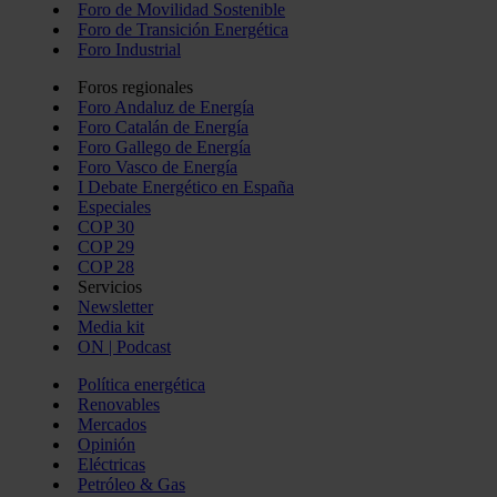
Foro de Movilidad Sostenible
Foro de Transición Energética
Foro Industrial
Foros regionales
Foro Andaluz de Energía
Foro Catalán de Energía
Foro Gallego de Energía
Foro Vasco de Energía
I Debate Energético en España
Especiales
COP 30
COP 29
COP 28
Servicios
Newsletter
Media kit
ON | Podcast
Política energética
Renovables
Mercados
Opinión
Eléctricas
Petróleo & Gas