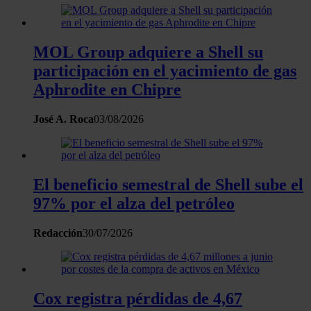
el contenido y los anuncios, ofrecer funciones de redes
sociales y analizar el tráfico. Además, compartimos
MOL Group adquiere a Shell su
información sobre el uso que haga del sitio web con
nuestros partners de redes sociales, publicidad y análisis
participación en el yacimiento de gas
web, quienes pueden combinarla con otra información
Aphrodite en Chipre
que les haya proporcionado o que hayan recopilado a
partir del uso que haya hecho de sus servicios.
José A. Roca
03/08/2026
El beneficio semestral de Shell sube el
97% por el alza del petróleo
Redacción
30/07/2026
Cox registra pérdidas de 4,67