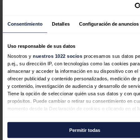
mantenimiento, que alcanza así un total de unos 69 GW e
mundo. Además, esta compra permite diversificar los nego
presencia geográfica de la empresa en Europa, con contr
tienen visibilidad a largo plazo y altas tasas de renovació
Consentimiento
Detalles
Configuración de anuncios
Noticias relacionadas
Uso responsable de sus datos
Nosotros y
nuestros 1022 socios
procesamos sus datos pe
p.ej., su dirección IP, con tecnologías como las cookies para
almacenar y acceder la información en su dispositivo con el 
Portugal aprueba una inversión de 1.
ofrecer publicidad y contenido personalizados, medición de p
millones de euros para modernizar su
y contenido, investigación de audiencia y desarrollo de servi
eléctrica
Tiene la opción de seleccionar quién usa sus datos y con qu
propósitos. Puede cambiar o retirar su consentimiento en cu
Redacción
06/08/2026
momento desde la Declaración de cookies o clicando en el 
consentimiento.
Permitir todas
Si lo permite, también quisiéramos:
Recopilar información sobre su ubicación geográfica