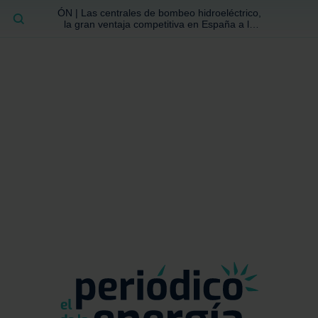
ÓN | Las centrales de bombeo hidroeléctrico,
BUSCAR
la gran ventaja competitiva en España a la
que no se ha prestado la atención suficiente