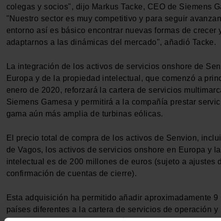
colegas y socios", dijo Markus Tacke, CEO de Siemens 
"Nuestro sector es muy competitivo y para seguir avanza
entorno así es básico encontrar nuevas formas de crecer 
adaptarnos a las dinámicas del mercado", añadió Tacke.
La integración de los activos de servicios onshore de Se
Europa y de la propiedad intelectual, que comenzó a prin
enero de 2020, reforzará la cartera de servicios multimar
Siemens Gamesa y permitirá a la compañía prestar servic
gama aún más amplia de turbinas eólicas.
El precio total de compra de los activos de Senvion, inclu
de Vagos, los activos de servicios onshore en Europa y l
intelectual es de 200 millones de euros (sujeto a ajustes 
confirmación de cuentas de cierre).
Esta adquisición ha permitido añadir aproximadamente 
países diferentes a la cartera de servicios de operación y