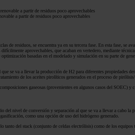
vable a partir de residuos poco aprovechables
clas de residuos, se encuentra ya en su tercera fase. En esta fase, se a
s difícilmente aprovechables, que acaban en vertedero, mediante técnic
e optimización basadas en el modelado y simulación en su parte de gen
al que se va a llevar la producción de H2 para diferentes propiedades de
amiento de los aceites pirolíticos generados en el proceso de pirólisis/
s composiciones gaseosas (provenientes en algunos casos del SOEC) y c
tudio del nivel de conversión y separación al que se va a llevar a cabo l
de gasificación, como una opción de uso del hidrógeno generado.
tanto del stack (conjunto de celdas electrólisis) como de los equipos t