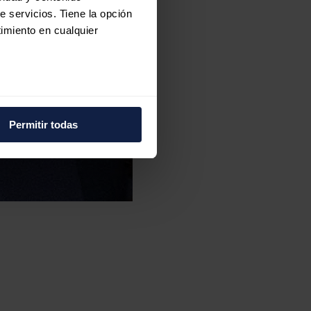
e servicios. Tiene la opción
imiento en cualquier
e varios metros
icas (huellas digitales)
Permitir todas
eferencias en la
sección de
e cookies.
 funciones de redes sociales
con nuestros partners de
ue les haya proporcionado o