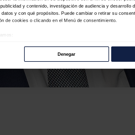
ublicidad y contenido, investigación de audiencia y desarrollo d
 datos y con qué propósitos. Puede cambiar o retirar su consent
n de cookies o clicando en el Menú de consentimiento.
éramos:
 sobre su ubicación geográfica que puede tener una precisión d
tivo analizándolo activamente para buscar características específ
Denegar
re cómo se procesan sus datos personales y establezca sus pr
rar su consentimiento en cualquier momento en la Declaración d
b se usan para personalizar el contenido y los anuncios, ofrecer
s, compartimos información sobre el uso que haga del sitio web 
 análisis web, quienes pueden combinarla con otra información q
r del uso que haya hecho de sus servicios.