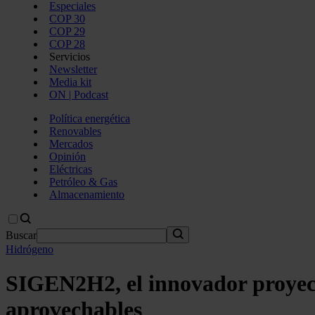
Especiales
COP 30
COP 29
COP 28
Servicios
Newsletter
Media kit
ON | Podcast
Política energética
Renovables
Mercados
Opinión
Eléctricas
Petróleo & Gas
Almacenamiento
Buscar
Hidrógeno
SIGEN2H2, el innovador proyect
aprovechables