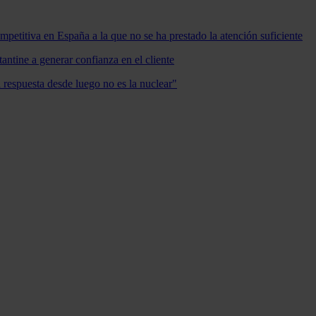
mpetitiva en España a la que no se ha prestado la atención suficiente
antine a generar confianza en el cliente
a respuesta desde luego no es la nuclear"