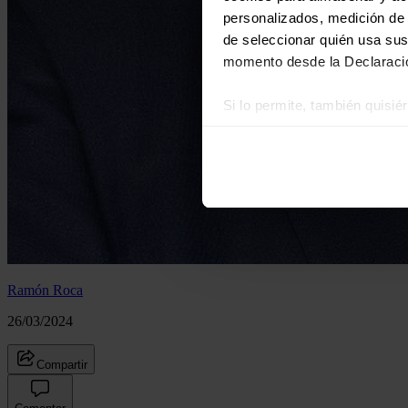
personalizados, medición de p
de seleccionar quién usa sus
momento desde la Declaració
Si lo permite, también quisi
Recopilar información
Identificar su disposi
Obtenga más información sob
datos
. Puede cambiar o reti
Las cookies de este sitio we
y analizar el tráfico. Ademá
redes sociales, publicidad y
Ramón Roca
que hayan recopilado a parti
26/03/2024
Compartir