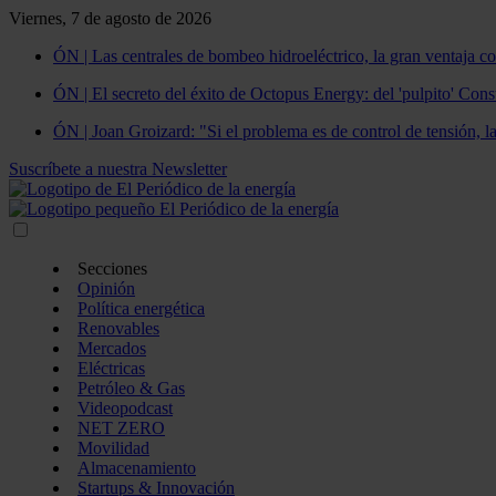
Viernes, 7 de agosto de 2026
ÓN | Las centrales de bombeo hidroeléctrico, la gran ventaja co
ÓN | El secreto del éxito de Octopus Energy: del 'pulpito' Const
ÓN | Joan Groizard: "Si el problema es de control de tensión, l
Suscríbete a nuestra Newsletter
Secciones
Opinión
Política energética
Renovables
Mercados
Eléctricas
Petróleo & Gas
Videopodcast
NET ZERO
Movilidad
Almacenamiento
Startups & Innovación