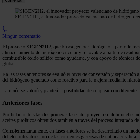
Comentar
SIGEN2H2, el innovador proyecto valenciano de hidrógeno reno
Ningún comentario
El proyecto
SIGEN2H2
, que busca generar hidrógeno a partir de mez
almacenamiento de hidrógeno circular y renovable a partir de residuo
combustible óxido sólido) como ayudante, y con apoyo de técnicas d
global.
En las fases anteriores se evaluó el nivel de conversión y separación 
del hidrógeno generado como reactivo para la mejora mediante hidrotrat
También se valoró y planteó la posibilidad de craquear con diferente
Anteriores fases
Por lo tanto, tras las dos primeras fases del proyecto se definió el es
aceites pirolíticos obtenidos también a través del proceso integrado 
Complementariamente, en fases anteriores se ha desarrollado un modelo 
del electrolizador si no de las corrientes gaseosas de entrada y salid
a.