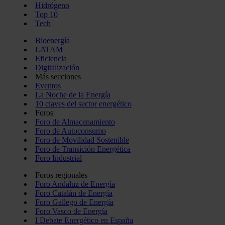
Hidrógeno
Top 10
Tech
Bioenergía
LATAM
Eficiencia
Digitalización
Más secciones
Eventos
La Noche de la Energía
10 claves del sector energético
Foros
Foro de Almacenamiento
Foro de Autoconsumo
Foro de Movilidad Sostenible
Foro de Transición Energética
Foro Industrial
Foros regionales
Foro Andaluz de Energía
Foro Catalán de Energía
Foro Gallego de Energía
Foro Vasco de Energía
I Debate Energético en España