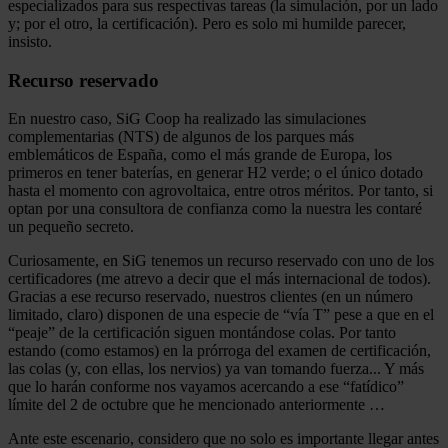
especializados para sus respectivas tareas (la simulación, por un lado
y; por el otro, la certificación). Pero es solo mi humilde parecer,
insisto.
Recurso reservado
En nuestro caso, SiG Coop ha realizado las simulaciones
complementarias (NTS) de algunos de los parques más
emblemáticos de España, como el más grande de Europa, los
primeros en tener baterías, en generar H2 verde; o el único dotado
hasta el momento con agrovoltaica, entre otros méritos. Por tanto, si
optan por una consultora de confianza como la nuestra les contaré
un pequeño secreto.
Curiosamente, en SiG tenemos un recurso reservado con uno de los
certificadores (me atrevo a decir que el más internacional de todos).
Gracias a ese recurso reservado, nuestros clientes (en un número
limitado, claro) disponen de una especie de “vía T” pese a que en el
“peaje” de la certificación siguen montándose colas. Por tanto
estando (como estamos) en la prórroga del examen de certificación,
las colas (y, con ellas, los nervios) ya van tomando fuerza... Y más
que lo harán conforme nos vayamos acercando a ese “fatídico”
límite del 2 de octubre que he mencionado anteriormente …
Ante este escenario, considero que no solo es importante llegar antes