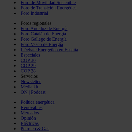
Foro de Movilidad Sostenible
Foro de Transición Energética
Foro Industrial
Foros regionales
Foro Andaluz de Energía
Foro Catalán de Energía
Foro Gallego de Energía
Foro Vasco de Energía
I Debate Energético en España
Especiales
COP 30
COP 29
COP 28
Servicios
Newsletter
Media kit
ON | Podcast
Política energética
Renovables
Mercados
Opinión
Eléctricas
Petróleo & Gas