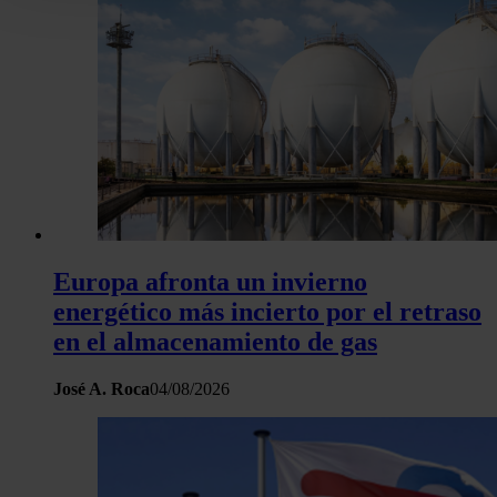
Puede cambiar o retirar su consentimiento en cualquier mo
la Declaración de cookies.
Las cookies de este sitio web se usan para personalizar el c
y los anuncios, ofrecer funciones de redes sociales y analiza
tráfico. Además, compartimos información sobre el uso que 
sitio web con nuestros partners de redes sociales, publicida
análisis web, quienes pueden combinarla con otra informació
haya proporcionado o que hayan recopilado a partir del uso 
hecho de sus servicios.
Europa afronta un invierno
energético más incierto por el retraso
en el almacenamiento de gas
José A. Roca
04/08/2026