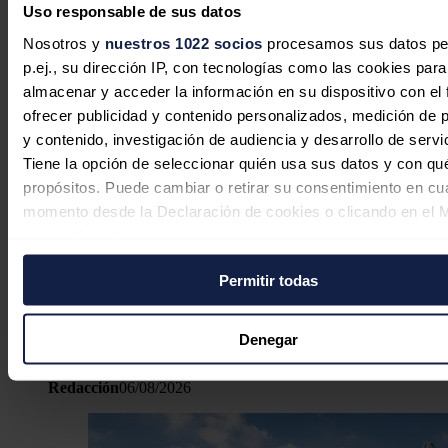
Uso responsable de sus datos
Nosotros y
nuestros 1022 socios
procesamos sus datos pe
p.ej., su dirección IP, con tecnologías como las cookies para
almacenar y acceder la información en su dispositivo con el 
ofrecer publicidad y contenido personalizados, medición de p
y contenido, investigación de audiencia y desarrollo de servi
Tiene la opción de seleccionar quién usa sus datos y con qu
propósitos. Puede cambiar o retirar su consentimiento en cu
momento desde la Declaración de cookies o clicando en el 
consentimiento.
Permitir todas
Si lo permite, también quisiéramos:
Bruselas se prepara para el posible
Recopilar información sobre su ubicación geográfica
impacto del eclipse solar sobre el
puede tener una precisión de varios metros
Denegar
sistema eléctrico europeo
Identificar su dispositivo analizándolo activamente p
características específicas (huellas digitales)
Redacción
06/08/2026
Obtenga más información sobre cómo se procesan sus dato
personales y establezca sus preferencias en la
sección de 