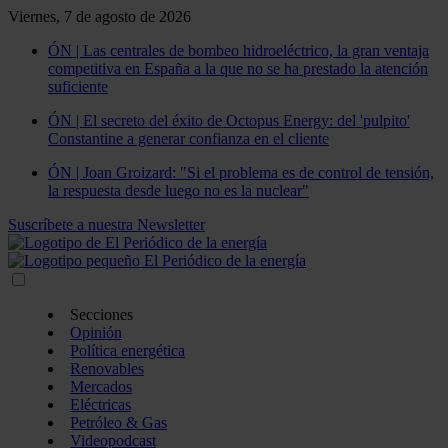
Viernes, 7 de agosto de 2026
ÓN | Las centrales de bombeo hidroeléctrico, la gran ventaja
competitiva en España a la que no se ha prestado la atención
suficiente
ÓN | El secreto del éxito de Octopus Energy: del 'pulpito'
Constantine a generar confianza en el cliente
ÓN | Joan Groizard: "Si el problema es de control de tensión,
la respuesta desde luego no es la nuclear"
Suscríbete a nuestra Newsletter
Secciones
Opinión
Política energética
Renovables
Mercados
Eléctricas
Petróleo & Gas
Videopodcast