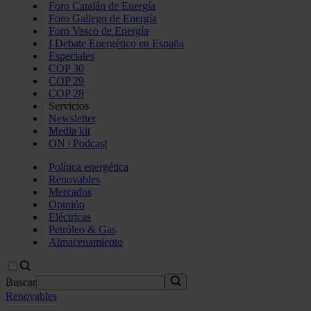
Foro Catalán de Energía
Foro Gallego de Energía
Foro Vasco de Energía
I Debate Energético en España
Especiales
COP 30
COP 29
COP 28
Servicios
Newsletter
Media kit
ON | Podcast
Política energética
Renovables
Mercados
Opinión
Eléctricas
Petróleo & Gas
Almacenamiento
Buscar
Renovables