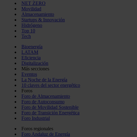
NET ZERO
Movilidad
Almacenamiento
Startups & Innovación
Hidrógeno
Top 10
Tech
Bioenergía
LATAM
Eficiencia
Digitalización
Más secciones
Eventos
La Noche de la Energía
10 claves del sector energético
Foros
Foro de Almacenamiento
Foro de Autoconsumo
Foro de Movilidad Sostenible
Foro de Transición Energética
Foro Industrial
Foros regionales
Foro Andaluz de Energía