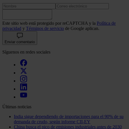
Este sitio web está protegido por reCAPTCHA y la
Política de
privacidad
y
Términos de servicio
de Google aplican.
Enviar comentario
Síguenos en redes sociales
Últimas noticias
India sigue dependiendo de importaciones para el 90% de su
demanda de crudo, según informe CII-EY
China busca el pico de emisiones industriales antes de 2030