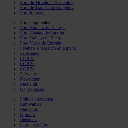
Foro de Movilidad Sostenible
Foro de Transición Energética
Foro Industrial
Foros regionales
Foro Andaluz de Energía
Foro Catalán de Energía
Foro Gallego de Energía
Foro Vasco de Energía
I Debate Energético en España
Especiales
COP 30
COP 29
COP 28
Servicios
Newsletter
Media kit
ON | Podcast
Política energética
Renovables
Mercados
Opinión
Eléctricas
Petróleo & Gas