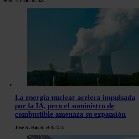
Noticias relacionadas
Las cookies de este sitio web se usan para personalizar el c
y los anuncios, ofrecer funciones de redes sociales y analiza
tráfico. Además, compartimos información sobre el uso que 
sitio web con nuestros partners de redes sociales, publicida
análisis web, quienes pueden combinarla con otra informació
haya proporcionado o que hayan recopilado a partir del uso 
hecho de sus servicios.
La energía nuclear acelera impulsada
por la IA, pero el suministro de
combustible amenaza su expansión
José A. Roca
05/08/2026