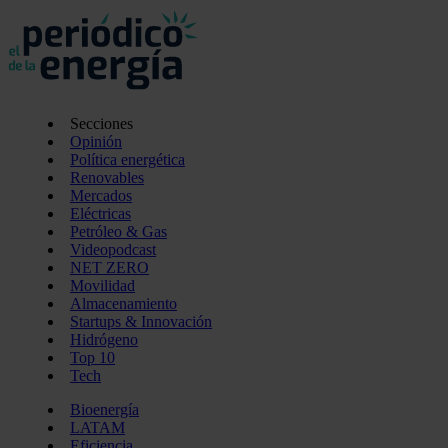
Secciones
Opinión
Política energética
Renovables
Mercados
Eléctricas
Petróleo & Gas
Videopodcast
NET ZERO
Movilidad
Almacenamiento
Startups & Innovación
Hidrógeno
Top 10
Tech
Bioenergía
LATAM
Eficiencia