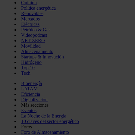
Opinión
Política energética
Renovables
Mercados
Eléctricas
Petróleo & Gas
Videopodcast
NET ZERO
Movilidad
Almacenamiento
Startups & Innovación
Hidrógeno
Top 10
Tech
Bioenergía
LATAM
Eficiencia
Digitalización
Más secciones
Eventos
La Noche de la Energía
10 claves del sector energético
Foros
Foro de Almacenamiento