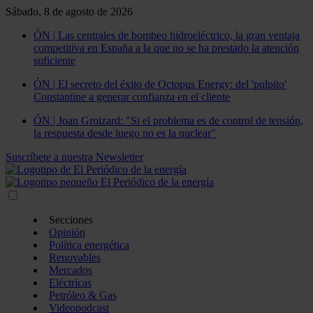
Sábado, 8 de agosto de 2026
ÓN | Las centrales de bombeo hidroeléctrico, la gran ventaja
competitiva en España a la que no se ha prestado la atención
suficiente
ÓN | El secreto del éxito de Octopus Energy: del 'pulpito'
Constantine a generar confianza en el cliente
ÓN | Joan Groizard: "Si el problema es de control de tensión,
la respuesta desde luego no es la nuclear"
Suscríbete a nuestra Newsletter
Secciones
Opinión
Política energética
Renovables
Mercados
Eléctricas
Petróleo & Gas
Videopodcast