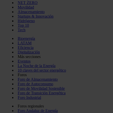
NET ZERO
Movilidad
Almacenamiento
Startups & Innovación
Hidrógeno
Top 10
Tech
Bioenergía
LATAM
Eficiencia
Digitalización
Más secciones
Eventos
La Noche de la Energía
10 claves del sector energético
Foros
Foro de Almacenamiento
Foro de Autoconsumo
Foro de Movilidad Sostenible
Foro de Transición Energética
Foro Industrial
Foros regionales
Foro Andaluz de Energía