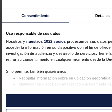
Consentimiento
Detalles
Uso responsable de sus datos
Nosotros y
nuestros 1022 socios
procesamos sus datos pers
acceder la información en su dispositivo con el fin de ofrece
investigación de audiencia y desarrollo de servicios. Tiene 
retirar su consentimiento en cualquier momento desde la De
Si lo permite, también quisiéramos:
Recopilar información sobre su ubicación geográfica 
Identificar su dispositivo analizándolo activamente pa
Obtenga más información sobre cómo se procesan sus datos
retirar su consentimiento en cualquier momento en la Declar
Las cookies de este sitio web se usan para personalizar el co