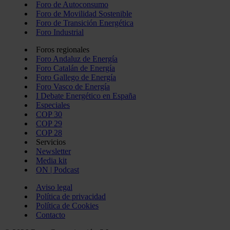
Foro de Autoconsumo
Foro de Movilidad Sostenible
Foro de Transición Energética
Foro Industrial
Foros regionales
Foro Andaluz de Energía
Foro Catalán de Energía
Foro Gallego de Energía
Foro Vasco de Energía
I Debate Energético en España
Especiales
COP 30
COP 29
COP 28
Servicios
Newsletter
Media kit
ON | Podcast
Aviso legal
Política de privacidad
Política de Cookies
Contacto