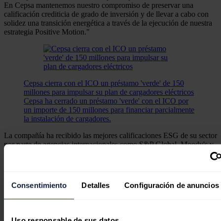
En Cepsa mantenemos nuestro compromiso de preservar una
calificación crediticia de grado de inversión y de llevar a cabo con
solidez una transición energética a través de la ejecución de nuestra
estrategia Positive Motion."
Cepsa cierra con el ICO un préstamo 'verde' de 150
millones para impulsar su plan de cargadores eléctricos
Cepsa ha cerrado un préstamo 'verde' con el ICO por
un importe de 150 millones para financiar parcialmente
la instalación de cargadores.
La compañía ha recibido las mejores calificaciones ESG de su sector
por parte de agencias internacionales como S&P Global, Moody's y
Sustainalytics, en reconocimiento a sus compromisos y logros ESG.
En 2023, Cepsa ya había alcanzado la mitad de su objetivo para
2030 de reducir las emisiones de alcance 1 y 2 en un 55% y había
hecho progresos significativos en su objetivo para 2025 de reducir la
Consentimiento
Detalles
Configuración de anuncios
extracción de agua dulce en un 20%. Además, Cepsa ya está cerca
de conseguir su objetivo para 2025 de tener al menos un 30% de
mujeres en posiciones de liderazgo.
Uso responsable de sus datos