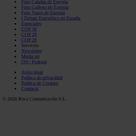
Foro Catalán de Energía
Foro Gallego de Energía
Foro Vasco de Energía
I Debate Energético en España
Especiales
COP 30
COP 29
COP 28
Servicios
Newsletter
Media kit
ON | Podcast
Aviso legal
Política de privacidad
Política de Cookies
Contacto
© 2026 Roca Comunicación S.L.