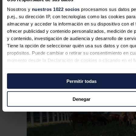
Noticias relacionadas
Nosotros y
nuestros 1022 socios
procesamos sus datos pe
p.ej., su dirección IP, con tecnologías como las cookies para
almacenar y acceder la información en su dispositivo con el 
Audax obtiene la calificación
ofrecer publicidad y contenido personalizados, medición de p
'Excelente' en el Solicited
y contenido, investigación de audiencia y desarrollo de servi
Sustainability Rating de EthiFinance
Tiene la opción de seleccionar quién usa sus datos y con qu
propósitos. Puede cambiar o retirar su consentimiento en cu
Redacción
21/07/2026
momento desde la Declaración de cookies o clicando en el 
consentimiento.
Permitir todas
Si lo permite, también quisiéramos:
Recopilar información sobre su ubicación geográfica
puede tener una precisión de varios metros
Denegar
Identificar su dispositivo analizándolo activamente p
características específicas (huellas digitales)
Obtenga más información sobre cómo se procesan sus dato
personales y establezca sus preferencias en la
sección de 
Puede cambiar o retirar su consentimiento en cualquier mo