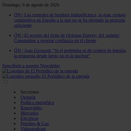
Domingo, 9 de agosto de 2026
ÓN | Las centrales de bombeo hidroeléctrico, la gran ventaja
competitiva en España a la que no se ha prestado la atención
suficiente
ÓN | El secreto del éxito de Octopus Energy: del 'pulpito'
Constantine a generar confianza en el cliente
ÓN | Joan Groizard: "Si el problema es de control de tensión,
la respuesta desde luego no es la nuclear"
Suscríbete a nuestra Newsletter
Secciones
Opinión
Política energética
Renovables
Mercados
Eléctricas
Petróleo & Gas
Videopodcast