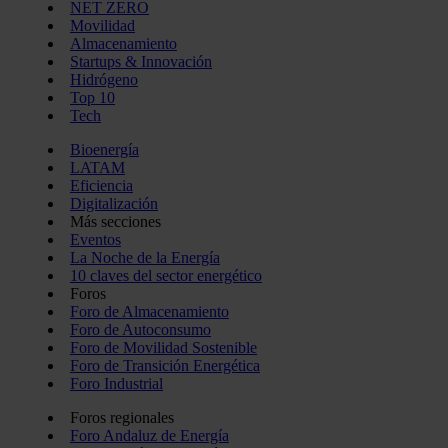
NET ZERO
Movilidad
Almacenamiento
Startups & Innovación
Hidrógeno
Top 10
Tech
Bioenergía
LATAM
Eficiencia
Digitalización
Más secciones
Eventos
La Noche de la Energía
10 claves del sector energético
Foros
Foro de Almacenamiento
Foro de Autoconsumo
Foro de Movilidad Sostenible
Foro de Transición Energética
Foro Industrial
Foros regionales
Foro Andaluz de Energía