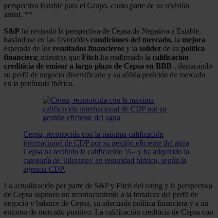
perspectiva Estable para el Grupo, como parte de su revisión
anual. **
S&P
ha revisado la perspectiva de Cepsa de Negativa a Estable,
basándose en las favorables
condiciones del mercado,
la
mejora
esperada de los
resultados
financieros
y la
solidez
de su
política
financiera
; mientras que
Fitch
ha reafirmado la
calificación
crediticia de emisor a largo plazo de Cepsa en BBB
-, destacando
su perfil de negocio diversificado y su sólida posición de mercado
en la península ibérica.
Cepsa, reconocida con la máxima calificación
internacional de CDP por su gestión eficiente del agua
Cepsa ha recibido la calificación 'A-' y ha adquirido la
categoría de 'liderazgo' en seguridad hídrica, según la
agencia CDP.
La actualización por parte de S&P y Fitch del rating y la perspectiva
de Cepsa suponen un reconocimiento a la fortaleza del perfil de
negocio y balance de Cepsa, su adecuada política financiera y a un
entorno de mercado positivo. La calificación crediticia de Cepsa con