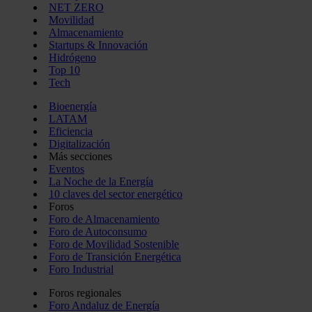
NET ZERO
Movilidad
Almacenamiento
Startups & Innovación
Hidrógeno
Top 10
Tech
Bioenergía
LATAM
Eficiencia
Digitalización
Más secciones
Eventos
La Noche de la Energía
10 claves del sector energético
Foros
Foro de Almacenamiento
Foro de Autoconsumo
Foro de Movilidad Sostenible
Foro de Transición Energética
Foro Industrial
Foros regionales
Foro Andaluz de Energía