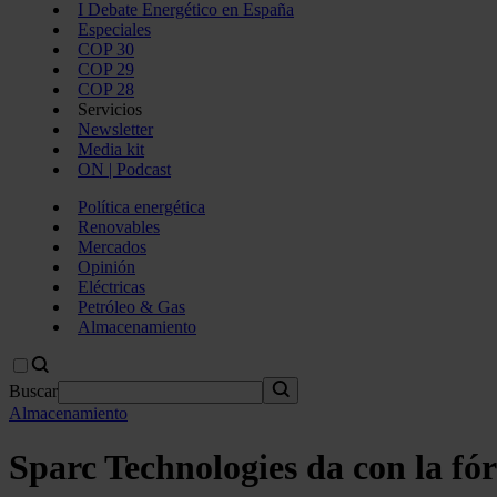
I Debate Energético en España
Especiales
COP 30
COP 29
COP 28
Servicios
Newsletter
Media kit
ON | Podcast
Política energética
Renovables
Mercados
Opinión
Eléctricas
Petróleo & Gas
Almacenamiento
Buscar
Almacenamiento
Sparc Technologies da con la fó