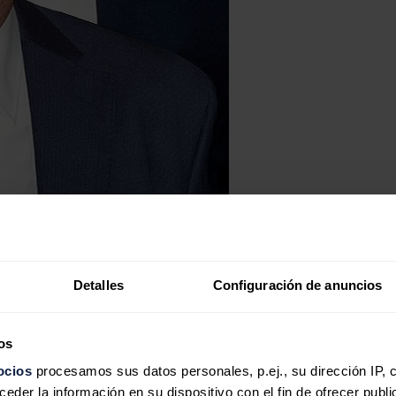
Detalles
Configuración de anuncios
os
ocios
procesamos sus datos personales, p.ej., su dirección IP, 
der la información en su dispositivo con el fin de ofrecer publi