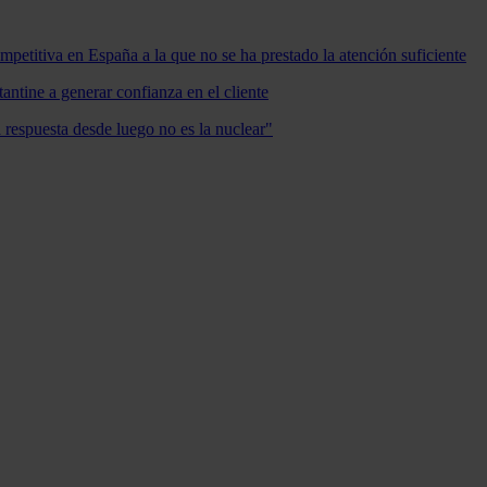
mpetitiva en España a la que no se ha prestado la atención suficiente
antine a generar confianza en el cliente
a respuesta desde luego no es la nuclear"