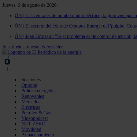
Jueves, 6 de agosto de 2026
ÓN | Las centrales de bombeo hidroeléctrico, la gran ventaja co
ÓN | El secreto del éxito de Octopus Energy: del 'pulpito' Const
ÓN | Joan Groizard: "Si el problema es de control de tensión, l
Suscríbete a nuestra Newsletter
Secciones
Opinión
Política energética
Renovables
Mercados
Eléctricas
Petróleo & Gas
Videopodcast
NET ZERO
Movilidad
Almacenamiento