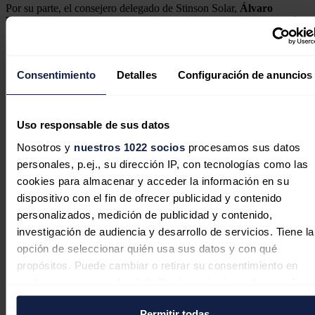
Por su parte, el consejero delegado de Stinson Solar,
Álvaro
Rodríguez,
ha destacado la importancia de unirse a esta asociación.
"Contamos con una amplia experiencia en cuanto a ahorro
energético para empresas de restauración. En la actualidad más de
1.000 empresas de este sector cuentan con nuestros servicios que
suponen un ahorro en costes de más del 25% y en algunos casos
Consentimiento
Detalles
Configuración de anuncios
hemos llegado al 60%", ha subrayado.
Noticias relacionadas
Uso responsable de sus datos
Nosotros y
nuestros 1022 socios
procesamos sus datos
personales, p.ej., su dirección IP, con tecnologías como las
cookies para almacenar y acceder la información en su
El sector energético pone en valor
dispositivo con el fin de ofrecer publicidad y contenido
papel de las moléculas verdes en la
personalizados, medición de publicidad y contenido,
transición y oportunidad para España
investigación de audiencia y desarrollo de servicios. Tiene la
opción de seleccionar quién usa sus datos y con qué
Redacción
07/07/2026
propósitos. Puede cambiar o retirar su consentimiento en
cualquier momento desde la Declaración de cookies o clica
en el Menú de consentimiento.
Permitir todas