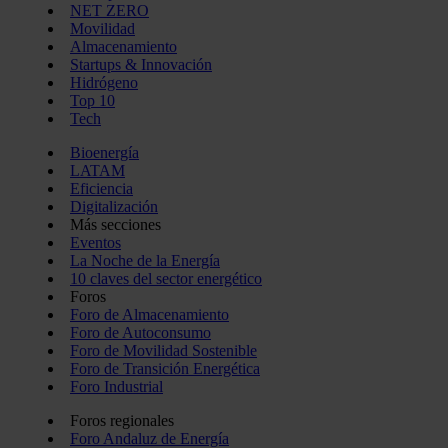
NET ZERO
Movilidad
Almacenamiento
Startups & Innovación
Hidrógeno
Top 10
Tech
Bioenergía
LATAM
Eficiencia
Digitalización
Más secciones
Eventos
La Noche de la Energía
10 claves del sector energético
Foros
Foro de Almacenamiento
Foro de Autoconsumo
Foro de Movilidad Sostenible
Foro de Transición Energética
Foro Industrial
Foros regionales
Foro Andaluz de Energía