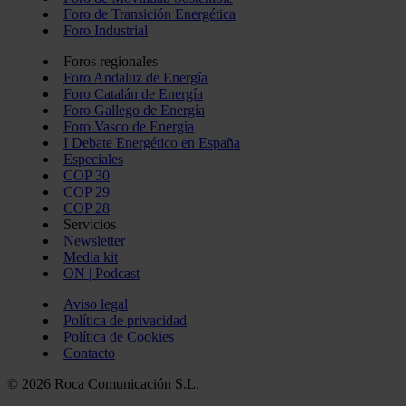
Foro de Transición Energética
Foro Industrial
Foros regionales
Foro Andaluz de Energía
Foro Catalán de Energía
Foro Gallego de Energía
Foro Vasco de Energía
I Debate Energético en España
Especiales
COP 30
COP 29
COP 28
Servicios
Newsletter
Media kit
ON | Podcast
Aviso legal
Política de privacidad
Política de Cookies
Contacto
© 2026 Roca Comunicación S.L.