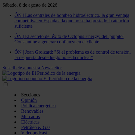
Sábado, 8 de agosto de 2026
ÓN | Las centrales de bombeo hidroeléctrico, la gran ventaja
competitiva en España a la que no se ha prestado la atención
suficiente
ÓN | El secreto del éxito de Octopus Energy: del 'pulpito'
Constantine a generar confianza en el cliente
ÓN | Joan Groizard: "Si el problema es de control de tensión,
la respuesta desde luego no es la nuclear"
Suscríbete a nuestra Newsletter
Secciones
Opinión
Política energética
Renovables
Mercados
Eléctricas
Petróleo & Gas
Videopodcast