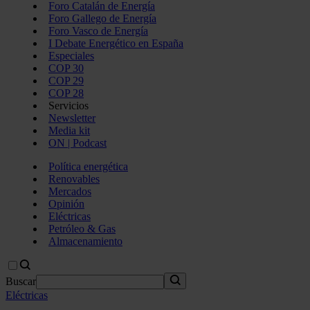
Foro Catalán de Energía
Foro Gallego de Energía
Foro Vasco de Energía
I Debate Energético en España
Especiales
COP 30
COP 29
COP 28
Servicios
Newsletter
Media kit
ON | Podcast
Política energética
Renovables
Mercados
Opinión
Eléctricas
Petróleo & Gas
Almacenamiento
Buscar
Eléctricas