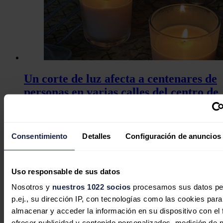
Un corte de luz afecta a centenares de
personas en varias calles del centro de
Huelva
Redacción
27/07/2026
Consentimiento
Detalles
Configuración de anuncios
Uso responsable de sus datos
Bruselas investiga la fusión entre
Saipem y Subsea7 al temer que
Nosotros y
nuestros 1022 socios
procesamos sus datos pe
reducirá la competencia
p.ej., su dirección IP, con tecnologías como las cookies para
almacenar y acceder la información en su dispositivo con el 
Redacción
22/07/2026
ofrecer publicidad y contenido personalizados, medición de p