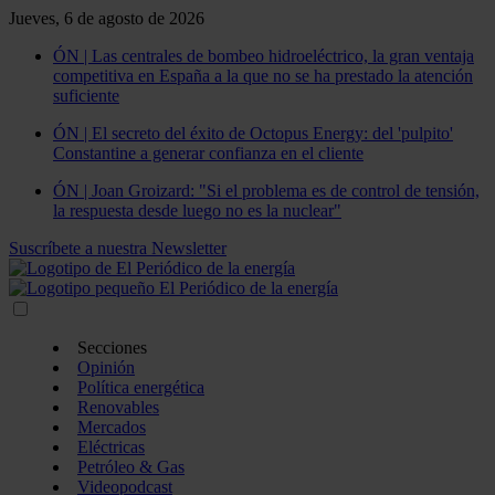
Jueves, 6 de agosto de 2026
ÓN | Las centrales de bombeo hidroeléctrico, la gran ventaja
competitiva en España a la que no se ha prestado la atención
suficiente
ÓN | El secreto del éxito de Octopus Energy: del 'pulpito'
Constantine a generar confianza en el cliente
ÓN | Joan Groizard: "Si el problema es de control de tensión,
la respuesta desde luego no es la nuclear"
Suscríbete a nuestra Newsletter
Secciones
Opinión
Política energética
Renovables
Mercados
Eléctricas
Petróleo & Gas
Videopodcast