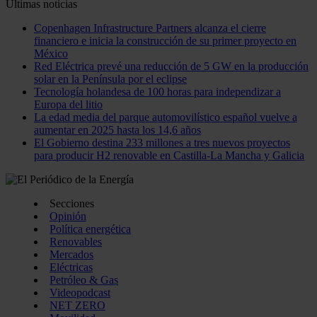
Últimas noticias
Copenhagen Infrastructure Partners alcanza el cierre
financiero e inicia la construcción de su primer proyecto en
México
Red Eléctrica prevé una reducción de 5 GW en la producción
solar en la Península por el eclipse
Tecnología holandesa de 100 horas para independizar a
Europa del litio
La edad media del parque automovilístico español vuelve a
aumentar en 2025 hasta los 14,6 años
El Gobierno destina 233 millones a tres nuevos proyectos
para producir H2 renovable en Castilla-La Mancha y Galicia
Secciones
Opinión
Política energética
Renovables
Mercados
Eléctricas
Petróleo & Gas
Videopodcast
NET ZERO