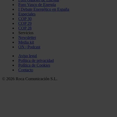
Foro Vasco de Energía
I Debate Energético en España
Especiales
COP 30
COP 29
COP 28
Servicios
Newsletter
Media kit
ON | Podcast
Aviso legal
Política de privacidad
Política de Cookies
Contacto
© 2026 Roca Comunicación S.L.