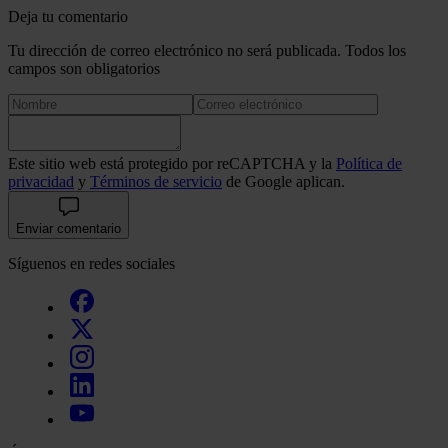
tráfico. Además, compartimos información sobre el uso que 
Deja tu comentario
sitio web con nuestros partners de redes sociales, publicida
Tu dirección de correo electrónico no será publicada. Todos los
análisis web, quienes pueden combinarla con otra informació
campos son obligatorios
haya proporcionado o que hayan recopilado a partir del uso 
hecho de sus servicios.
Este sitio web está protegido por reCAPTCHA y la
Política de
privacidad
y
Términos de servicio
de Google aplican.
Enviar comentario
Síguenos en redes sociales