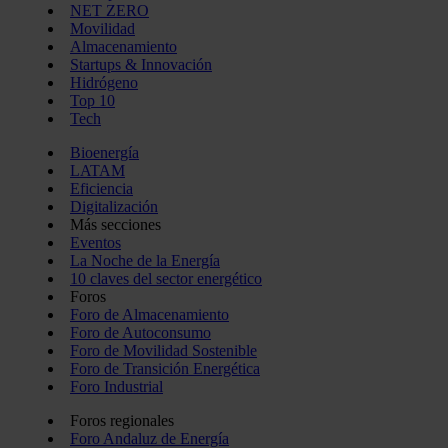
NET ZERO
Movilidad
Almacenamiento
Startups & Innovación
Hidrógeno
Top 10
Tech
Bioenergía
LATAM
Eficiencia
Digitalización
Más secciones
Eventos
La Noche de la Energía
10 claves del sector energético
Foros
Foro de Almacenamiento
Foro de Autoconsumo
Foro de Movilidad Sostenible
Foro de Transición Energética
Foro Industrial
Foros regionales
Foro Andaluz de Energía