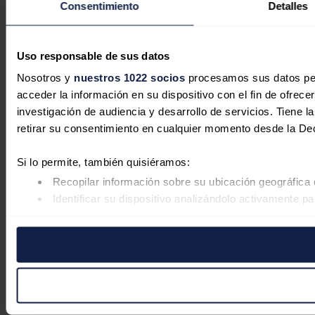
Consentimiento
Detalles
Uso responsable de sus datos
Nosotros y
nuestros 1022 socios
procesamos sus datos pers
acceder la información en su dispositivo con el fin de ofrece
investigación de audiencia y desarrollo de servicios. Tiene 
retirar su consentimiento en cualquier momento desde la De
Si lo permite, también quisiéramos:
Recopilar información sobre su ubicación geográfica 
Identificar su dispositivo analizándolo activamente pa
Obtenga más información sobre cómo se procesan sus datos
retirar su consentimiento en cualquier momento en la Declar
Las cookies de este sitio web se usan para personalizar el co
Además, compartimos información sobre el uso que haga del s
pueden combinarla con otra información que les haya proporc