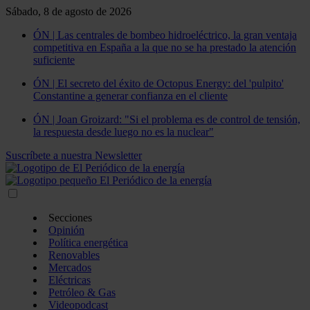
Sábado, 8 de agosto de 2026
ÓN | Las centrales de bombeo hidroeléctrico, la gran ventaja
competitiva en España a la que no se ha prestado la atención
suficiente
ÓN | El secreto del éxito de Octopus Energy: del 'pulpito'
Constantine a generar confianza en el cliente
ÓN | Joan Groizard: "Si el problema es de control de tensión,
la respuesta desde luego no es la nuclear"
Suscríbete a nuestra Newsletter
Secciones
Opinión
Política energética
Renovables
Mercados
Eléctricas
Petróleo & Gas
Videopodcast