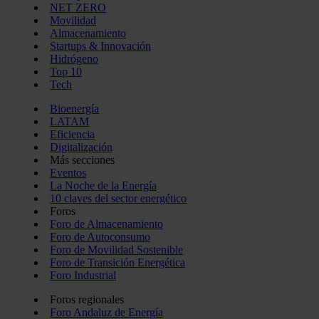
NET ZERO
Movilidad
Almacenamiento
Startups & Innovación
Hidrógeno
Top 10
Tech
Bioenergía
LATAM
Eficiencia
Digitalización
Más secciones
Eventos
La Noche de la Energía
10 claves del sector energético
Foros
Foro de Almacenamiento
Foro de Autoconsumo
Foro de Movilidad Sostenible
Foro de Transición Energética
Foro Industrial
Foros regionales
Foro Andaluz de Energía