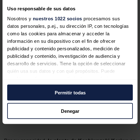
Uso responsable de sus datos
Nosotros y
nuestros 1022 socios
procesamos sus
datos personales, p.ej., su dirección IP, con tecnologías
como las cookies para almacenar y acceder la
información en su dispositivo con el fin de ofrecer
Reconocen la responsabilidad
publicidad y contenido personalizados, medición de
civil de la antigua directiva de
publicidad y contenido, investigación de audiencia y
TEPCO por Fukushima
desarrollo de servicios. Tiene la opción de seleccionar
quién usa sus datos y con qué propósitos. Puede
Un tribunal de Tokio ordenó a miembros
cambiar o retirar su consentimiento en cualquier
de la antigua directiva de la eléctrica
momento desde la Declaración de cookies o clicando en
TEPCO el pago de unos 94.680 millones
Permitir todas
el Menú de consentimiento.
de euros a un grupo de inversores por el
accidente de Fukushima.
Si lo permite, también quisiéramos:
Denegar
Recopilar información sobre su ubicación
geográfica que puede tener una precisión de varios
metros
Identificar su dispositivo analizándolo activamente