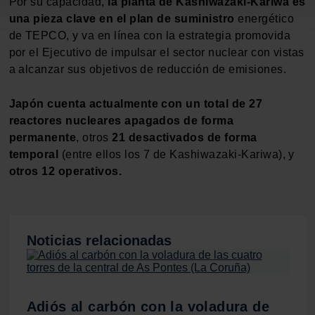
Por su capacidad,
la planta de Kashiwazaki-Kariwa es
para buscar características específicas (huellas
una pieza clave en el plan de suministro
energético
digitales)
de TEPCO, y va en línea con la estrategia promovida
Obtenga más información sobre cómo se procesan sus
por el Ejecutivo de impulsar el sector nuclear con vistas
datos personales y establezca sus preferencias en la
a alcanzar sus objetivos de reducción de emisiones.
sección de datos
. Puede cambiar o retirar su
consentimiento en cualquier momento en la Declaración
Japón cuenta actualmente con un total de 27
de cookies.
reactores nucleares apagados de forma
permanente
, otros
21 desactivados de forma
Las cookies de este sitio web se usan para personalizar
temporal
(entre ellos los 7 de Kashiwazaki-Kariwa), y
el contenido y los anuncios, ofrecer funciones de redes
otros 12 operativos.
sociales y analizar el tráfico. Además, compartimos
información sobre el uso que haga del sitio web con
nuestros partners de redes sociales, publicidad y análisis
web, quienes pueden combinarla con otra información
Noticias relacionadas
que les haya proporcionado o que hayan recopilado a
partir del uso que haya hecho de sus servicios.
Adiós al carbón con la voladura de