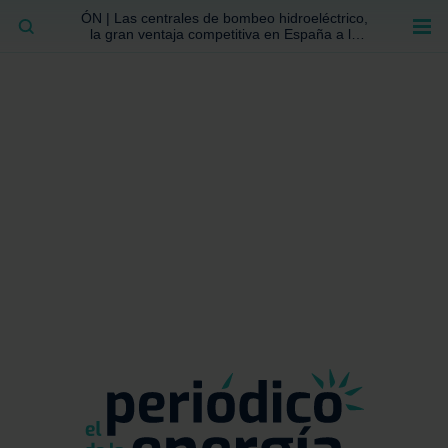
ÓN | Las centrales de bombeo hidroeléctrico,
BUSCAR
la gran ventaja competitiva en España a la
que no se ha prestado la atención suficiente