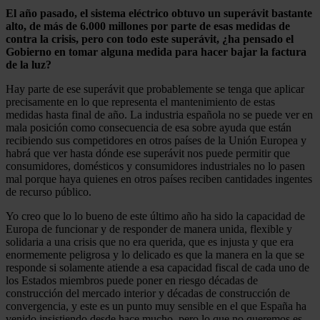
El año pasado, el sistema eléctrico obtuvo un superávit bastante
alto, de más de 6.000 millones por parte de esas medidas de
contra la crisis, pero con todo este superávit, ¿ha pensado el
Gobierno en tomar alguna medida para hacer bajar la factura
de la luz?
Hay parte de ese superávit que probablemente se tenga que aplicar
precisamente en lo que representa el mantenimiento de estas
medidas hasta final de año. La industria española no se puede ver en
mala posición como consecuencia de esa sobre ayuda que están
recibiendo sus competidores en otros países de la Unión Europea y
habrá que ver hasta dónde ese superávit nos puede permitir que
consumidores, domésticos y consumidores industriales no lo pasen
mal porque haya quienes en otros países reciben cantidades ingentes
de recurso público.
Yo creo que lo lo bueno de este último año ha sido la capacidad de
Europa de funcionar y de responder de manera unida, flexible y
solidaria a una crisis que no era querida, que es injusta y que era
enormemente peligrosa y lo delicado es que la manera en la que se
responde si solamente atiende a esa capacidad fiscal de cada uno de
los Estados miembros puede poner en riesgo décadas de
construcción del mercado interior y décadas de construcción de
convergencia, y este es un punto muy sensible en el que España ha
venido insistiendo desde hace mucho, pero lo que no queremos es