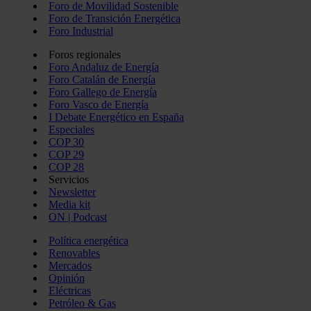
Foro de Movilidad Sostenible
Foro de Transición Energética
Foro Industrial
Foros regionales
Foro Andaluz de Energía
Foro Catalán de Energía
Foro Gallego de Energía
Foro Vasco de Energía
I Debate Energético en España
Especiales
COP 30
COP 29
COP 28
Servicios
Newsletter
Media kit
ON | Podcast
Política energética
Renovables
Mercados
Opinión
Eléctricas
Petróleo & Gas