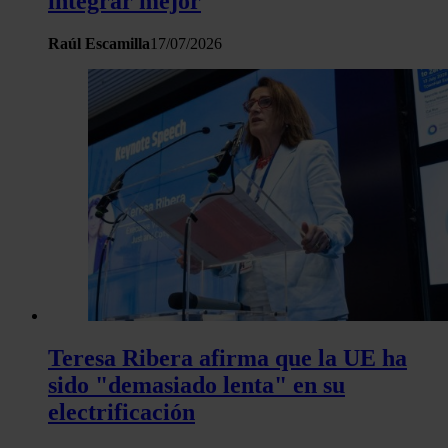
integrar mejor
Raúl Escamilla
17/07/2026
Teresa Ribera afirma que la UE ha
sido "demasiado lenta" en su
electrificación