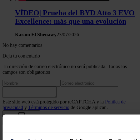
VÍDEO| Prueba del BYD Atto 3 EVO
Excellence: más que una evolución
Karam El Shenawy
23/07/2026
No hay comentarios
Deja tu comentario
Tu dirección de correo electrónico no será publicada. Todos los
campos son obligatorios
Este sitio web está protegido por reCAPTCHA y la
Política de
privacidad
y
Términos de servicio
de Google aplican.
Enviar comentario
Síguenos en redes sociales