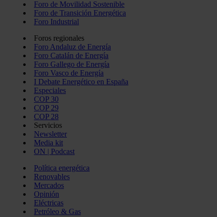
Foro de Movilidad Sostenible
Foro de Transición Energética
Foro Industrial
Foros regionales
Foro Andaluz de Energía
Foro Catalán de Energía
Foro Gallego de Energía
Foro Vasco de Energía
I Debate Energético en España
Especiales
COP 30
COP 29
COP 28
Servicios
Newsletter
Media kit
ON | Podcast
Política energética
Renovables
Mercados
Opinión
Eléctricas
Petróleo & Gas