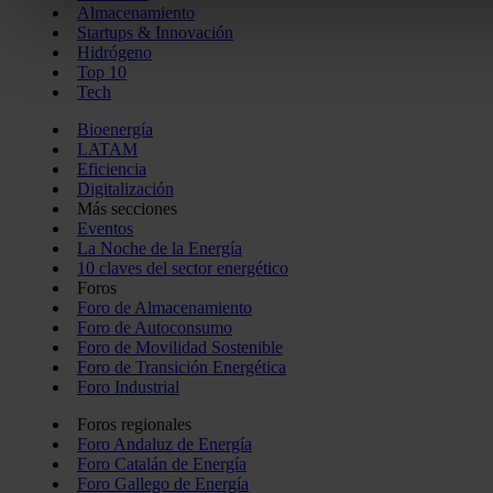
Almacenamiento
Startups & Innovación
Hidrógeno
Las cookies de este sitio web se usan para personalizar el c
Top 10
funciones de redes sociales y analizar el tráfico. Además, 
Tech
que haga del sitio web con nuestros partners de redes social
Bioenergía
pueden combinarla con otra información que les haya proporc
LATAM
del uso que haya hecho de sus servicios.
Eficiencia
Digitalización
Más secciones
Eventos
La Noche de la Energía
10 claves del sector energético
Foros
Foro de Almacenamiento
Foro de Autoconsumo
Foro de Movilidad Sostenible
Foro de Transición Energética
Foro Industrial
Foros regionales
Foro Andaluz de Energía
Foro Catalán de Energía
Foro Gallego de Energía