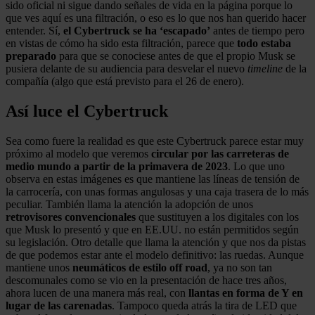
sido oficial ni sigue dando señales de vida en la página porque lo
que ves aquí es una filtración, o eso es lo que nos han querido hacer
entender. Sí,
el Cybertruck se ha ‘escapado’
antes de tiempo pero
en vistas de cómo ha sido esta filtración, parece que
todo estaba
preparado
para que se conociese antes de que el propio Musk se
pusiera delante de su audiencia para desvelar el nuevo
timeline
de la
compañía (algo que está previsto para el 26 de enero).
Así luce el Cybertruck
Sea como fuere la realidad es que este Cybertruck parece estar muy
próximo al modelo que veremos
circular por las carreteras de
medio mundo a partir de la primavera de 2023
. Lo que uno
observa en estas imágenes es que mantiene las líneas de tensión de
la carrocería, con unas formas angulosas y una caja trasera de lo más
peculiar. También llama la atención la adopción de unos
retrovisores convencionales
que sustituyen a los digitales con los
que Musk lo presentó y que en EE.UU. no están permitidos según
su legislación. Otro detalle que llama la atención y que nos da pistas
de que podemos estar ante el modelo definitivo: las ruedas. Aunque
mantiene unos
neumáticos de estilo off road
, ya no son tan
descomunales como se vio en la presentación de hace tres años,
ahora lucen de una manera más real, con
llantas en forma de Y en
lugar de las carenadas
. Tampoco queda atrás la tira de LED que