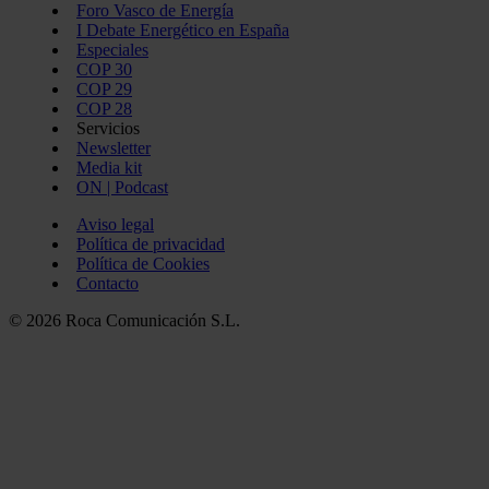
Foro Vasco de Energía
I Debate Energético en España
Especiales
COP 30
COP 29
COP 28
Servicios
Newsletter
Media kit
ON | Podcast
Aviso legal
Política de privacidad
Política de Cookies
Contacto
© 2026 Roca Comunicación S.L.