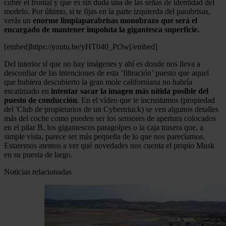
cubre el frontal y que es sin duda una de las señas de identidad del
modelo. Por último, si te fijas en la parte izquierda del parabrisas,
verás un
enorme limpiaparabrisas monobrazo que será el
encargado de mantener impoluta la gigantesca superficie.
[embed]https://youtu.be/yHT040_Pt3w[/embed]
Del interior sí que no hay imágenes y ahí es donde nos lleva a
desconfiar de las intenciones de esta ‘filtración’ puesto que aquel
que hubiera descubierto la gran mole californiana no habría
escatimado en
intentar sacar la imagen más nítida posible del
puesto de conducción
. En el vídeo que te incrustamos (propiedad
del 'Club de propietarios de un Cybertriuck) se ven algunos detalles
más del coche como pueden ser los sensores de apertura colocados
en el pilar B, los gigantescos paragolpes o la caja trasera que, a
simple vista, parece ser más pequeña de lo que nos parecíamos.
Estaremos atentos a ver qué novedades nos cuenta el propio Musk
en su puesta de largo.
Noticias relacionadas