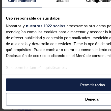
Consentimiento
Detalles
Configuración
Uso responsable de sus datos
Nosotros y
nuestros 1022 socios
procesamos sus datos pers
tecnologías como las cookies para almacenar y acceder la in
de ofrecer publicidad y contenido personalizados, medición d
de audiencia y desarrollo de servicios. Tiene la opción de s
qué propósitos. Puede cambiar o retirar su consentimiento 
Declaración de cookies o clicando en el Menú de consentimi
Si lo permite, también quisiéramos:
Secciones
Opinión
Recopilar información sobre su ubicación geográfica 
Política energética
varios metros
Renovables
Permitir todas
Identificar su dispositivo analizándolo activamente p
Mercados
Eléctricas
(huellas digitales)
Petróleo & Gas
Obtenga más información sobre cómo se procesan sus datos
Denegar
Videopodcast
NET ZERO
preferencias en la
sección de datos
. Puede cambiar o retira
Movilidad
momento en la Declaración de cookies.