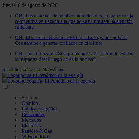
Jueves, 6 de agosto de 2026
ÓN | Las centrales de bombeo hidroeléctrico, la gran ventaja
competitiva en España a la que no se ha prestado la atención
suficiente
ÓN | El secreto del éxito de Octopus Energy: del 'pulpito'
Constantine a generar confianza en el cliente
ÓN | Joan Groizard: "Si el problema es de control de tensión,
la respuesta desde luego no es la nuclear"
Suscríbete a nuestra Newsletter
Secciones
Opinión
Política energética
Renovables
Mercados
Eléctricas
Petróleo & Gas
Videopodcast