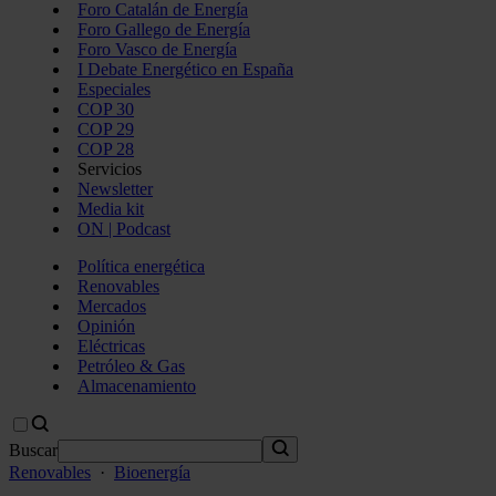
Foro Catalán de Energía
Foro Gallego de Energía
Foro Vasco de Energía
I Debate Energético en España
Especiales
COP 30
COP 29
COP 28
Servicios
Newsletter
Media kit
ON | Podcast
Política energética
Renovables
Mercados
Opinión
Eléctricas
Petróleo & Gas
Almacenamiento
Buscar
Renovables
·
Bioenergía