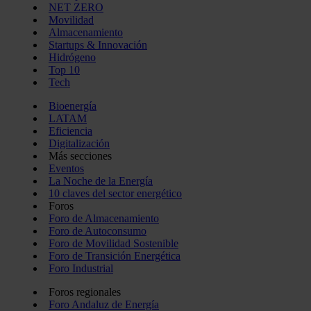
NET ZERO
Movilidad
Almacenamiento
Startups & Innovación
Hidrógeno
Top 10
Tech
Bioenergía
LATAM
Eficiencia
Digitalización
Más secciones
Eventos
La Noche de la Energía
10 claves del sector energético
Foros
Foro de Almacenamiento
Foro de Autoconsumo
Foro de Movilidad Sostenible
Foro de Transición Energética
Foro Industrial
Foros regionales
Foro Andaluz de Energía