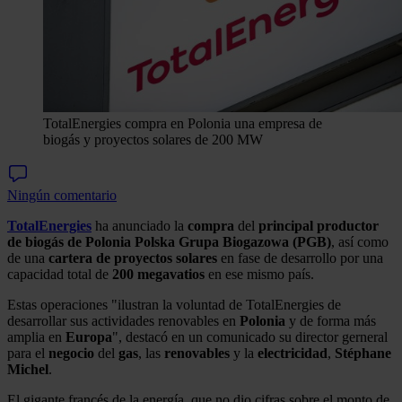
TotalEnergies compra en Polonia una empresa de
biogás y proyectos solares de 200 MW
Ningún comentario
TotalEnergies
ha anunciado la
compra
del
principal productor
de biogás de Polonia Polska
Grupa Biogazowa (PGB)
, así como
de una
cartera de proyectos solares
en fase de desarrollo por una
capacidad total de
200 megavatios
en ese mismo país.
Estas operaciones "ilustran la voluntad de TotalEnergies de
desarrollar sus actividades renovables en
Polonia
y de forma más
amplia en
Europa
", destacó en un comunicado su director gerneral
para el
negocio
del
gas
, las
renovables
y la
electricidad
,
Stéphane
Michel
.
El gigante francés de la energía, que no dio cifras sobre el monto de