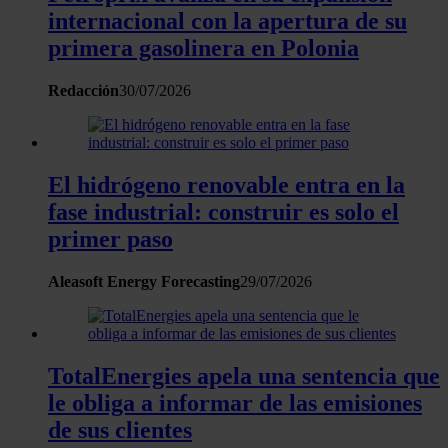
sociales, publicidad y análisis web, quienes pueden combina
internacional con la apertura de su
con otra información que les haya proporcionado o que haya
primera gasolinera en Polonia
recopilado a partir del uso que haya hecho de sus servicios.
Redacción
30/07/2026
El hidrógeno renovable entra en la
fase industrial: construir es solo el
primer paso
Aleasoft Energy Forecasting
29/07/2026
TotalEnergies apela una sentencia que
le obliga a informar de las emisiones
de sus clientes