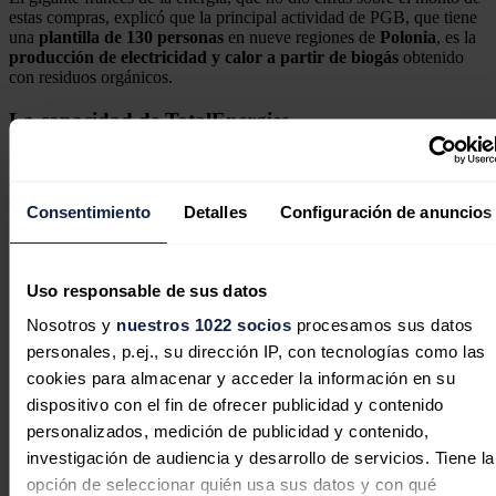
estas compras, explicó que la principal actividad de PGB, que tiene
una
plantilla de 130 personas
en nueve regiones de
Polonia
, es la
producción de electricidad y calor a partir de biogás
obtenido
con residuos orgánicos.
La capacidad de TotalEnergies
Cuenta con
17 unidades de producción y una más en
construcción con una capacidad total de producción de
electricidad de 166 gigavatios hora anuales
. Además, la compañía
Consentimiento
Detalles
Configuración de anuncios
polaca tiene
23 proyectos de desarrollo
.
Uso responsable de sus datos
Cepsa vende sus activos de Exploración y Producción
Nosotros y
nuestros 1022 socios
procesamos sus datos
en Abu Dabi a TotalEnergies
personales, p.ej., su dirección IP, con tecnologías como las
Cepsa ha firmado un acuerdo con TotalEnergies para la
venta de su negocio de Exploración y Producción en
cookies para almacenar y acceder la información en su
Emiratos Árabes.
dispositivo con el fin de ofrecer publicidad y contenido
personalizados, medición de publicidad y contenido,
Para
TotalEnergies
, su adquisición le refuerza en su posición en el
negocio del biogás, ya que aumenta su
capacidad de producción a
investigación de audiencia y desarrollo de servicios. Tiene la
1,1 teravatios hora
, y en particular en el mercado polaco que,
opción de seleccionar quién usa sus datos y con qué
según indica, es el que dispone del cuarto mayor potencial en