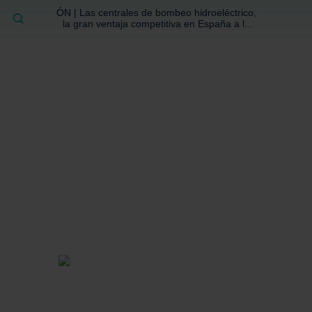
ÓN | Las centrales de bombeo hidroeléctrico,
BUSCAR
la gran ventaja competitiva en España a la
que no se ha prestado la atención suficiente