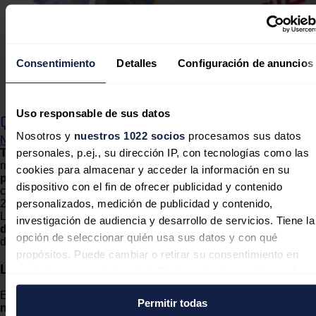
Consentimiento
Detalles
Configuración de anuncios
TotalEnergies reduce un 5,4% el beneficio hasta
septiembre
Uso responsable de sus datos
Nosotros y
nuestros 1022 socios
procesamos sus datos
Ningún comentario
personales, p.ej., su dirección IP, con tecnologías como las
TotalEnergies
obtuvo un
beneficio neto atribuido de 16.321
millones de dólares (
15.422
millones de euros
) en los
nueve
cookies para almacenar y acceder la información en su
primeros meses del año, un 5,4% por debaj
o del resultado
dispositivo con el fin de ofrecer publicidad y contenido
contabilizado por la compañía francesa en el mismo periodo de
personalizados, medición de publicidad y contenido,
2022.
Los i
ngresos de TotalEnergies hasta septiembre
investigación de audiencia y desarrollo de servicios. Tiene la
disminuyeron un 16,2% interanual
, hasta 177.891 millones
opción de seleccionar quién usa sus datos y con qué
de dólares (
168.094 millones de euros
).
propósitos. Puede cambiar o retirar su consentimiento en
Las cifras de TotalEnergies
cualquier momento desde la Declaración de cookies o clica
en el Menú de consentimiento.
Entre julio y septiembre, la multinacional obtuvo un
beneficio
Permitir todas
neto
atribuido
de 6.676 millones de dólares (
6.308 millones