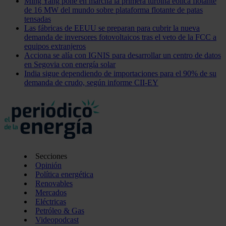
Ming Yang pone en marcha la primera turbina eólica flotante
de 16 MW del mundo sobre plataforma flotante de patas
tensadas
Las fábricas de EEUU se preparan para cubrir la nueva
demanda de inversores fotovoltaicos tras el veto de la FCC a
equipos extranjeros
Acciona se alía con IGNIS para desarrollar un centro de datos
en Segovia con energía solar
India sigue dependiendo de importaciones para el 90% de su
demanda de crudo, según informe CII-EY
Secciones
Opinión
Política energética
Renovables
Mercados
Eléctricas
Petróleo & Gas
Videopodcast