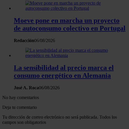
Las cookies de este sitio web se usan para personalizar
el contenido y los anuncios, ofrecer funciones de redes
Moeve pone en marcha un proyecto
sociales y analizar el tráfico. Además, compartimos
de autoconsumo colectivo en Portugal
información sobre el uso que haga del sitio web con
nuestros partners de redes sociales, publicidad y análisis
Redacción
06/08/2026
web, quienes pueden combinarla con otra información
que les haya proporcionado o que hayan recopilado a
partir del uso que haya hecho de sus servicios.
La sensibilidad al precio marca el
consumo energético en Alemania
José A. Roca
06/08/2026
No hay comentarios
Deja tu comentario
Tu dirección de correo electrónico no será publicada. Todos los
campos son obligatorios