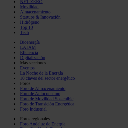
NET ZERO
Movilidad
Almacenamiento
Startups & Innovación
Hidrógeno
Top 10
Tech
Bioenergía
LATAM
Eficiencia
Digitalización
Más secciones
Eventos
La Noche de la Energía
10 claves del sector energético
Foros
Foro de Almacenamiento
Foro de Autoconsumo
Foro de Movilidad Sostenible
Foro de Transición Energética
Foro Industrial
Foros regionales
Foro Andaluz de Energía