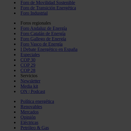
Foro de Movilidad Sostenible
Foro de Transición Energética
Foro Industrial
Foros regionales
Foro Andaluz de Energía
Foro Catalán de Energía
Foro Gallego de Energía
Foro Vasco de Energía
I Debate Energético en España
Especiales
COP 30
COP 29
COP 28
Servicios
Newsletter
Media kit
ON | Podcast
Política energética
Renovables
Mercados
Opinión
Eléctricas
Petróleo & Gas