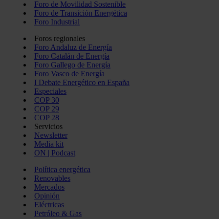
Foro de Movilidad Sostenible
Foro de Transición Energética
Foro Industrial
Foros regionales
Foro Andaluz de Energía
Foro Catalán de Energía
Foro Gallego de Energía
Foro Vasco de Energía
I Debate Energético en España
Especiales
COP 30
COP 29
COP 28
Servicios
Newsletter
Media kit
ON | Podcast
Política energética
Renovables
Mercados
Opinión
Eléctricas
Petróleo & Gas