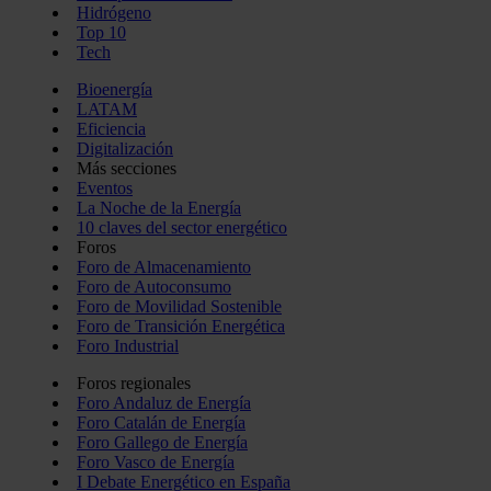
Hidrógeno
Top 10
Tech
Bioenergía
LATAM
Eficiencia
Digitalización
Más secciones
Eventos
La Noche de la Energía
10 claves del sector energético
Foros
Foro de Almacenamiento
Foro de Autoconsumo
Foro de Movilidad Sostenible
Foro de Transición Energética
Foro Industrial
Foros regionales
Foro Andaluz de Energía
Foro Catalán de Energía
Foro Gallego de Energía
Foro Vasco de Energía
I Debate Energético en España