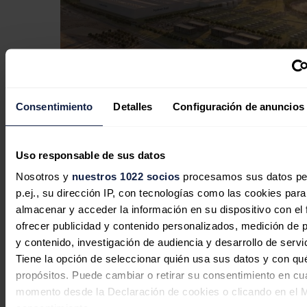
Consentimiento
Detalles
Configuración de anuncios
Hydnum Steel logra un compromiso
de inversión de Cofides de 150
millones para la planta de acero
Uso responsable de sus datos
'verde'
Nosotros y
nuestros 1022 socios
procesamos sus datos pe
p.ej., su dirección IP, con tecnologías como las cookies para
Redacción
05/08/2026
almacenar y acceder la información en su dispositivo con el 
ofrecer publicidad y contenido personalizados, medición de p
y contenido, investigación de audiencia y desarrollo de servi
Tiene la opción de seleccionar quién usa sus datos y con qu
propósitos. Puede cambiar o retirar su consentimiento en cu
momento desde la Declaración de cookies o clicando en el 