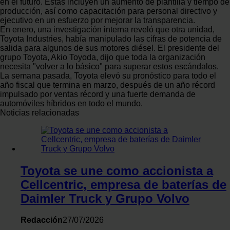
en el futuro. Estas incluyen un aumento de plantilla y tiempo de
y analizar el tráfico. Además, compartimos información sobr
producción, así como capacitación para personal directivo y
el uso que haga del sitio web con nuestros partners de redes
ejecutivo en un esfuerzo por mejorar la transparencia.
En enero, una investigación interna reveló que otra unidad,
sociales, publicidad y análisis web, quienes pueden combina
Toyota Industries, había manipulado las cifras de potencia de
con otra información que les haya proporcionado o que haya
salida para algunos de sus motores diésel. El presidente del
recopilado a partir del uso que haya hecho de sus servicios.
grupo Toyota, Akio Toyoda, dijo que toda la organización
necesita "volver a lo básico" para superar estos escándalos.
La semana pasada, Toyota elevó su pronóstico para todo el
año fiscal que termina en marzo, después de un año récord
impulsado por ventas récord y una fuerte demanda de
automóviles híbridos en todo el mundo.
Noticias relacionadas
Toyota se une como accionista a
Cellcentric, empresa de baterías de
Daimler Truck y Grupo Volvo
Redacción
27/07/2026