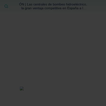
ÓN | Las centrales de bombeo hidroeléctrico,
BUSCAR
la gran ventaja competitiva en España a la
que no se ha prestado la atención suficiente