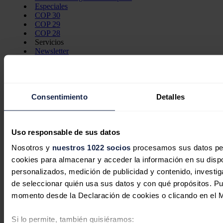
Especiales
COP 30
COP 29
COP 28
Servicios
Newsletter
Media kit
ON | Podcast
Aviso legal
Política de privacidad
Consentimiento
Detalles
Política de Cookies
Contacto
© 2026 Roca Comunicación S.L.
Uso responsable de sus datos
Nosotros y
nuestros 1022 socios
procesamos sus datos pers
cookies para almacenar y acceder la información en su dispos
personalizados, medición de publicidad y contenido, investiga
de seleccionar quién usa sus datos y con qué propósitos. Pu
momento desde la Declaración de cookies o clicando en el 
Si lo permite, también quisiéramos: