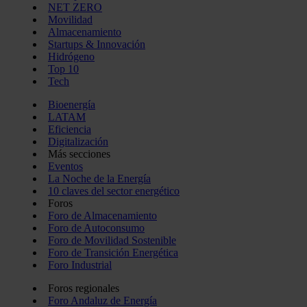
NET ZERO
Movilidad
Almacenamiento
Startups & Innovación
Hidrógeno
Top 10
Tech
Bioenergía
LATAM
Eficiencia
Digitalización
Más secciones
Eventos
La Noche de la Energía
10 claves del sector energético
Foros
Foro de Almacenamiento
Foro de Autoconsumo
Foro de Movilidad Sostenible
Foro de Transición Energética
Foro Industrial
Foros regionales
Foro Andaluz de Energía