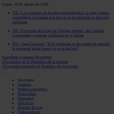
Lunes, 10 de agosto de 2026
ÓN | Las centrales de bombeo hidroeléctrico, la gran ventaja
competitiva en España a la que no se ha prestado la atención
suficiente
ÓN | El secreto del éxito de Octopus Energy: del 'pulpito'
Constantine a generar confianza en el cliente
ÓN | Joan Groizard: "Si el problema es de control de tensión,
la respuesta desde luego no es la nuclear"
Suscríbete a nuestra Newsletter
Secciones
Opinión
Política energética
Renovables
Mercados
Eléctricas
Petróleo & Gas
Videopodcast