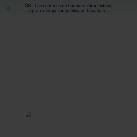
ÓN | Las centrales de bombeo hidroeléctrico,
BUSCAR
la gran ventaja competitiva en España a la
que no se ha prestado la atención suficiente