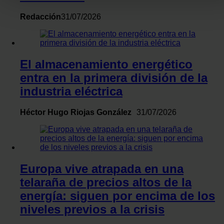
Obtenga más información sobre cómo se procesan sus dato
Redacción
31/07/2026
personales y establezca sus preferencias en la
sección de
datos
. Puede cambiar o retirar su consentimiento en cualqui
momento en la Declaración de cookies.
El almacenamiento energético
Las cookies de este sitio web se usan para personalizar el
entra en la primera división de la
contenido y los anuncios, ofrecer funciones de redes sociale
industria eléctrica
y analizar el tráfico. Además, compartimos información sobr
el uso que haga del sitio web con nuestros partners de redes
Héctor Hugo Riojas González
31/07/2026
sociales, publicidad y análisis web, quienes pueden combina
con otra información que les haya proporcionado o que haya
recopilado a partir del uso que haya hecho de sus servicios.
Europa vive atrapada en una
telaraña de precios altos de la
energía: siguen por encima de los
niveles previos a la crisis