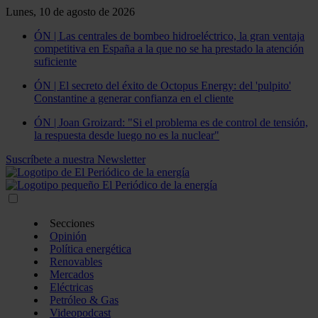
Lunes, 10 de agosto de 2026
ÓN | Las centrales de bombeo hidroeléctrico, la gran ventaja
competitiva en España a la que no se ha prestado la atención
suficiente
ÓN | El secreto del éxito de Octopus Energy: del 'pulpito'
Constantine a generar confianza en el cliente
ÓN | Joan Groizard: "Si el problema es de control de tensión,
la respuesta desde luego no es la nuclear"
Suscríbete a nuestra Newsletter
Secciones
Opinión
Política energética
Renovables
Mercados
Eléctricas
Petróleo & Gas
Videopodcast