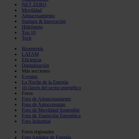
NET ZERO
Movilidad
Almacenamiento
Startups & Innovación
Hidrógeno
Top 10
Tech
Bioenergía
LATAM
Eficiencia
Digitalización
Más secciones
Eventos
La Noche de la Energía
10 claves del sector energético
Foros
Foro de Almacenamiento
Foro de Autoconsumo
Foro de Movilidad Sostenible
Foro de Transición Energética
Foro Industrial
Foros regionales
Foro Andaluz de Energía