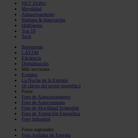
NET ZERO
Movilidad
Almacenamiento
Startups & Innovación
Hidrógeno
Top 10
Tech
Bioenergía
LATAM
Eficiencia
Digitalización
Más secciones
Eventos
La Noche de la Energía
10 claves del sector energético
Foros
Foro de Almacenamiento
Foro de Autoconsumo
Foro de Movilidad Sostenible
Foro de Transición Energética
Foro Industrial
Foros regionales
Foro Andaluz de Energía