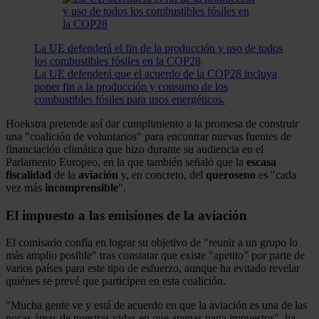
La UE defenderá el fin de la producción y uso de todos
los combustibles fósiles en la COP28
La UE defenderá que el acuerdo de la COP28 incluya
poner fin a la producción y consumo de los
combustibles fósiles para usos energéticos.
Hoekstra pretende así dar cumplimiento a la promesa de construir
una "coalición de voluntarios" para encontrar nuevas fuentes de
financiación climática que hizo durante su audiencia en el
Parlamento Europeo, en la que también señaló que la
escasa
fiscalidad
de la
aviación
y, en concreto, del
queroseno
es "cada
vez más
incomprensible
".
El impuesto a las emisiones de la aviación
El comisario confía en lograr su objetivo de "reunir a un grupo lo
más amplio posible" tras constatar que existe "apetito" por parte de
varios países para este tipo de esfuerzo, aunque ha evitado revelar
quiénes se prevé que participen en esta coalición.
"Mucha gente ve y está de acuerdo en que la aviación es una de las
pocas áreas de nuestras vidas en que apenas paga impuestos", ha