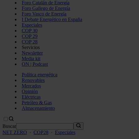
Foro Catalán de Energía
Foro Gallego de Energía
Foro Vasco de Energía
I Debate Energético en España
Especiales
COP 30
COP 29
COP 28
Servicios
Newsletter
Media kit
ON | Podcast
Política energética
Renovables
Mercados
Opinión
Eléctricas
Petróleo & Gas
Almacenamiento
Buscar
NET ZERO
·
COP28
·
Especiales