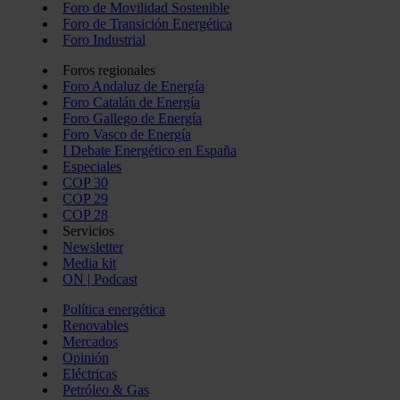
Foro de Movilidad Sostenible
Foro de Transición Energética
Foro Industrial
Foros regionales
Foro Andaluz de Energía
Foro Catalán de Energía
Foro Gallego de Energía
Foro Vasco de Energía
I Debate Energético en España
Especiales
COP 30
COP 29
COP 28
Servicios
Newsletter
Media kit
ON | Podcast
Política energética
Renovables
Mercados
Opinión
Eléctricas
Petróleo & Gas