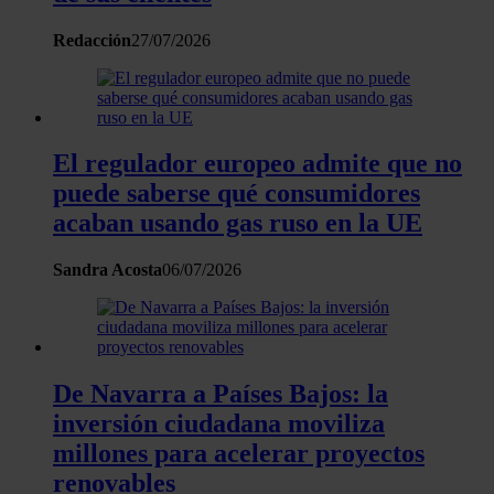
el contenido y los anuncios, ofrecer funciones de redes
sociales y analizar el tráfico. Además, compartimos
Redacción
27/07/2026
información sobre el uso que haga del sitio web con
nuestros partners de redes sociales, publicidad y análisis
web, quienes pueden combinarla con otra información
que les haya proporcionado o que hayan recopilado a
El regulador europeo admite que no
partir del uso que haya hecho de sus servicios.
puede saberse qué consumidores
acaban usando gas ruso en la UE
Sandra Acosta
06/07/2026
De Navarra a Países Bajos: la
inversión ciudadana moviliza
millones para acelerar proyectos
renovables