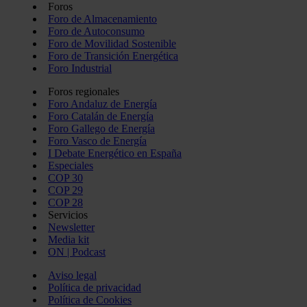
Foros
Foro de Almacenamiento
Foro de Autoconsumo
Foro de Movilidad Sostenible
Foro de Transición Energética
Foro Industrial
Foros regionales
Foro Andaluz de Energía
Foro Catalán de Energía
Foro Gallego de Energía
Foro Vasco de Energía
I Debate Energético en España
Especiales
COP 30
COP 29
COP 28
Servicios
Newsletter
Media kit
ON | Podcast
Aviso legal
Política de privacidad
Política de Cookies