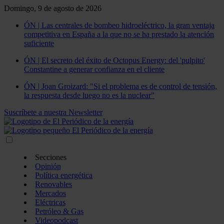
Domingo, 9 de agosto de 2026
ÓN | Las centrales de bombeo hidroeléctrico, la gran ventaja
competitiva en España a la que no se ha prestado la atención
suficiente
ÓN | El secreto del éxito de Octopus Energy: del 'pulpito'
Constantine a generar confianza en el cliente
ÓN | Joan Groizard: "Si el problema es de control de tensión,
la respuesta desde luego no es la nuclear"
Suscríbete a nuestra Newsletter
Secciones
Opinión
Política energética
Renovables
Mercados
Eléctricas
Petróleo & Gas
Videopodcast