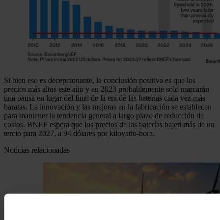
Si bien eso es decepcionante, la conclusión positiva es que los
precios más altos este año y en 2023 probablemente solo marcarán
una pausa en lugar del final de la era de las baterías cada vez más
baratas. La innovación y las mejoras en la fabricación se establecen
para mantener la tendencia general a largo plazo de reducción de
costos. BNEF espera que los precios de las baterías bajen más de un
tercio para 2027, a 94 dólares por kilovatio-hora.
Noticias relacionadas