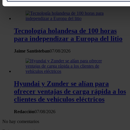
preferencias en la
sección de datos
. Puede cambiar o retira
José A. Roca
07/08/2026
momento en la Declaración de cookies.
Las cookies de este sitio web se usan para personalizar el c
funciones de redes sociales y analizar el tráfico. Además, 
Tecnología holandesa de 100 horas
uso que haga del sitio web con nuestros partners de redes so
para independizar a Europa del litio
quienes pueden combinarla con otra información que les ha
recopilado a partir del uso que haya hecho de sus servicios.
Jaime Santisteban
07/08/2026
Hyundai y Zunder se alían para
ofrecer ventajas de carga rápida a los
clientes de vehículos eléctricos
Redacción
07/08/2026
No hay comentarios