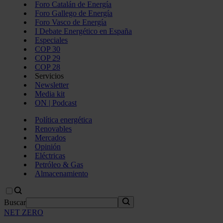
Foro Catalán de Energía
Foro Gallego de Energía
Foro Vasco de Energía
I Debate Energético en España
Especiales
COP 30
COP 29
COP 28
Servicios
Newsletter
Media kit
ON | Podcast
Política energética
Renovables
Mercados
Opinión
Eléctricas
Petróleo & Gas
Almacenamiento
Buscar
NET ZERO