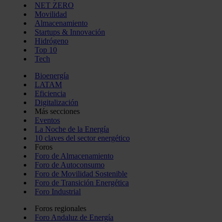
NET ZERO
Movilidad
Almacenamiento
Startups & Innovación
Hidrógeno
Top 10
Tech
Bioenergía
LATAM
Eficiencia
Digitalización
Más secciones
Eventos
La Noche de la Energía
10 claves del sector energético
Foros
Foro de Almacenamiento
Foro de Autoconsumo
Foro de Movilidad Sostenible
Foro de Transición Energética
Foro Industrial
Foros regionales
Foro Andaluz de Energía