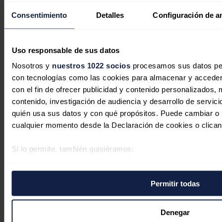
Consentimiento
Detalles
Configuración de a
Uso responsable de sus datos
Nosotros y
nuestros 1022 socios
procesamos sus datos pers
con tecnologías como las cookies para almacenar y acceder 
La inversión energética en España
con el fin de ofrecer publicidad y contenido personalizados, 
cambia de rumbo: las baterías y las
contenido, investigación de audiencia y desarrollo de servici
redes sustituyen al boom renovable
quién usa sus datos y con qué propósitos. Puede cambiar o r
cualquier momento desde la Declaración de cookies o clican
Sandra Acosta
07/08/2026
Si lo permite, también quisiéramos:
Recopilar información sobre su ubicación geográfica 
varios metros
Australia quiere convertir la
Permitir todas
Identificar su dispositivo analizándolo activamente p
inteligencia artificial en motor de su
específicas (huellas digitales)
transición energética
Obtenga más información sobre cómo se procesan sus datos
Denegar