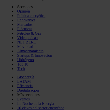
Secciones
Opinión
Política energética
Renovables
Mercados
Eléctricas
Petróleo & Gas
Videopodcast
NET ZERO
Movilidad
Almacenamiento
Startups & Innovación
Hidrógeno
Top 10
Tech
Bioenergía
LATAM
Eficiencia
Digitalización
Más secciones
Eventos
La Noche de la Energía
10 claves del sector energético