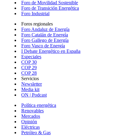
Foro de Movilidad Sostenible
Foro de Transición Energética
Foro Industrial
Foros regionales
Foro Andaluz de Energía
Foro Catalán de Energía
Foro Gallego de Energía
Foro Vasco de Energía
I Debate Energético en España
Especiales
COP 30
COP 29
COP 28
Servicios
Newsletter
Media kit
ON | Podcast
Política energética
Renovables
Mercados
Opinión
Eléctricas
Petróleo & Gas