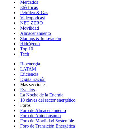
Mercados
Eléctricas
Petróleo & Gas
Videopodcast
NET ZERO
Movilidad
Almacenamiento
Startups & Innovación
Hidrógeno
Top 10
Tech
Bioenergía
LATAM
Eficiencia
Digitalización
Más secciones
Eventos
La Noche de la Energía
10 claves del sector energético
Foros
Foro de Almacenamiento
Foro de Autoconsumo
Foro de Movilidad Sostenible
Foro de Transición Energética