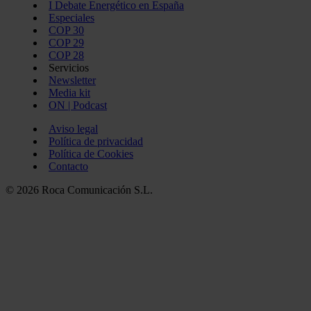
I Debate Energético en España
Especiales
COP 30
COP 29
COP 28
Servicios
Newsletter
Media kit
ON | Podcast
Aviso legal
Política de privacidad
Política de Cookies
Contacto
© 2026 Roca Comunicación S.L.