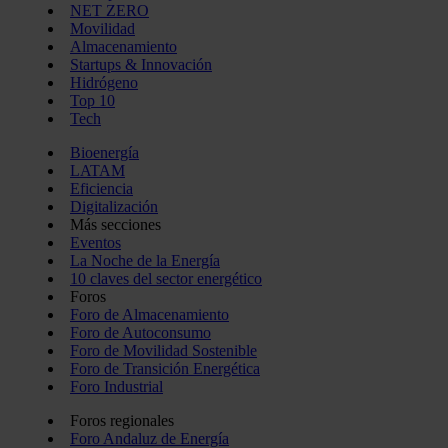
NET ZERO
Movilidad
Almacenamiento
Startups & Innovación
Hidrógeno
Top 10
Tech
Bioenergía
LATAM
Eficiencia
Digitalización
Más secciones
Eventos
La Noche de la Energía
10 claves del sector energético
Foros
Foro de Almacenamiento
Foro de Autoconsumo
Foro de Movilidad Sostenible
Foro de Transición Energética
Foro Industrial
Foros regionales
Foro Andaluz de Energía