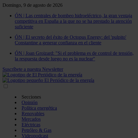
Domingo, 9 de agosto de 2026
ÓN | Las centrales de bombeo hidroeléctrico, la gran ventaja
competitiva en España a la que no se ha prestado la atención
suficiente
ÓN | El secreto del éxito de Octopus Energy: del 'pulpito'
Constantine a generar confianza en el cliente
ÓN | Joan Groizard: "Si el problema es de control de tensión,
la respuesta desde luego no es la nuclear"
Suscríbete a nuestra Newsletter
Secciones
Opinión
Política energética
Renovables
Mercados
Eléctricas
Petróleo & Gas
Videopodcast