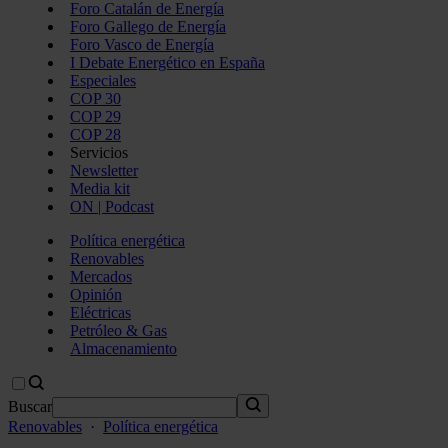
Foro Catalán de Energía
Foro Gallego de Energía
Foro Vasco de Energía
I Debate Energético en España
Especiales
COP 30
COP 29
COP 28
Servicios
Newsletter
Media kit
ON | Podcast
Política energética
Renovables
Mercados
Opinión
Eléctricas
Petróleo & Gas
Almacenamiento
Buscar
Renovables
·
Política energética