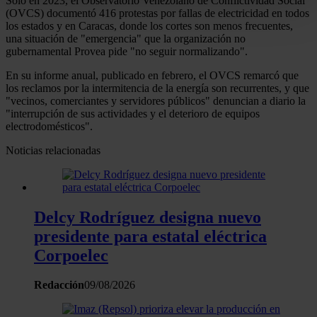
Solo en 2023, el Observatorio Venezolano de Conflictividad Social
Identificar su dispositivo analizándolo activamente
(OVCS) documentó 416 protestas por fallas de electricidad en todos
los estados y en Caracas, donde los cortes son menos frecuentes,
para buscar características específicas (huellas
una situación de "emergencia" que la organización no
digitales)
gubernamental Provea pide "no seguir normalizando".
Obtenga más información sobre cómo se procesan sus
En su informe anual, publicado en febrero, el OVCS remarcó que
datos personales y establezca sus preferencias en la
los reclamos por la intermitencia de la energía son recurrentes, y que
sección de datos
. Puede cambiar o retirar su
"vecinos, comerciantes y servidores públicos" denuncian a diario la
"interrupción de sus actividades y el deterioro de equipos
consentimiento en cualquier momento en la Declaración
electrodomésticos".
de cookies.
Noticias relacionadas
Las cookies de este sitio web se usan para personalizar
el contenido y los anuncios, ofrecer funciones de redes
sociales y analizar el tráfico. Además, compartimos
Delcy Rodríguez designa nuevo
información sobre el uso que haga del sitio web con
nuestros partners de redes sociales, publicidad y análisis
presidente para estatal eléctrica
web, quienes pueden combinarla con otra información
Corpoelec
que les haya proporcionado o que hayan recopilado a
partir del uso que haya hecho de sus servicios.
Redacción
09/08/2026