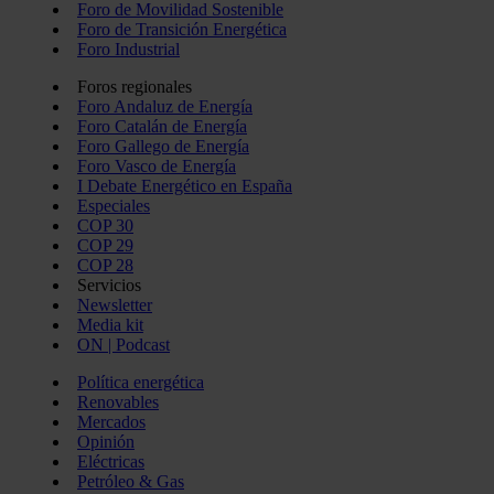
Foro de Movilidad Sostenible
Foro de Transición Energética
Foro Industrial
Foros regionales
Foro Andaluz de Energía
Foro Catalán de Energía
Foro Gallego de Energía
Foro Vasco de Energía
I Debate Energético en España
Especiales
COP 30
COP 29
COP 28
Servicios
Newsletter
Media kit
ON | Podcast
Política energética
Renovables
Mercados
Opinión
Eléctricas
Petróleo & Gas