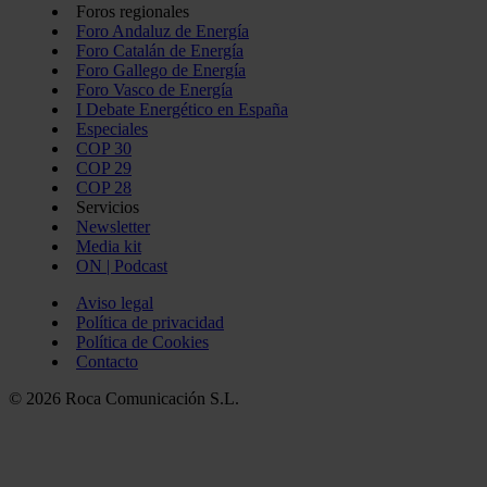
Foros regionales
Foro Andaluz de Energía
Foro Catalán de Energía
Foro Gallego de Energía
Foro Vasco de Energía
I Debate Energético en España
Especiales
COP 30
COP 29
COP 28
Servicios
Newsletter
Media kit
ON | Podcast
Aviso legal
Política de privacidad
Política de Cookies
Contacto
© 2026 Roca Comunicación S.L.