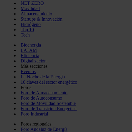
NET ZERO
Movilidad
Almacenamiento
Startups & Innovación
Hidrógeno
Top 10
Tech
Bioenergía
LATAM
Eficiencia
Digitalización
Más secciones
Eventos
La Noche de la Energía
10 claves del sector energético
Foros
Foro de Almacenamiento
Foro de Autoconsumo
Foro de Movilidad Sostenible
Foro de Transición Energética
Foro Industrial
Foros regionales
Foro Andaluz de Energía