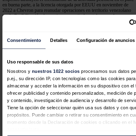
en buena parte, a la licencia otorgada por EEUU en noviembre de
2022 a Chevron para reanudar operaciones en territorio venezolano
y a la flexibilización de sanciones a partir de octubre pasado, un
alivio de seis meses que vence el próximo mes.
Consentimiento
Detalles
Configuración de anuncios
Venezuela se declara como alternativa energética fiable
para el suministro mundial de gas
Uso responsable de sus datos
Venezuela ha asegurado que representa una alternativa
fiable con capacidad de "incidir positivamente" en el
Nosotros y
nuestros 1022 socios
procesamos sus datos pe
suministro mundial de gas.
p.ej., su dirección IP, con tecnologías como las cookies para
EEUU ha advertido que retomará las sanciones si no se levanta la
almacenar y acceder la información en su dispositivo con el 
inhabilitación política que impide a la líder antichavista María
ofrecer publicidad y contenido personalizados, medición de p
Corina Machado -elegida candidata presidencial por la oposición
y contenido, investigación de audiencia y desarrollo de servi
mayoritaria- ejercer cargos públicos de elección popular hasta 2036,
lo que le bloquea la aspiración de competir en las elecciones del
Tiene la opción de seleccionar quién usa sus datos y con qu
próximo 28 de julio.
propósitos. Puede cambiar o retirar su consentimiento en cu
momento desde la Declaración de cookies o clicando en el 
Noticias relacionadas
consentimiento.