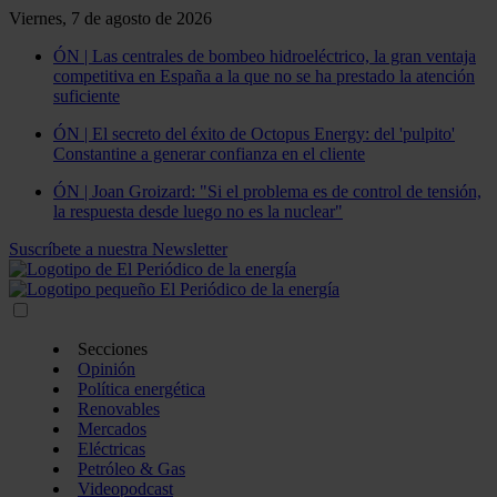
Viernes, 7 de agosto de 2026
ÓN | Las centrales de bombeo hidroeléctrico, la gran ventaja
competitiva en España a la que no se ha prestado la atención
suficiente
ÓN | El secreto del éxito de Octopus Energy: del 'pulpito'
Constantine a generar confianza en el cliente
ÓN | Joan Groizard: "Si el problema es de control de tensión,
la respuesta desde luego no es la nuclear"
Suscríbete a nuestra Newsletter
Secciones
Opinión
Política energética
Renovables
Mercados
Eléctricas
Petróleo & Gas
Videopodcast