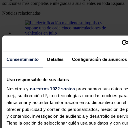
soluciones más completas e integradas a sus clientes en toda España.
Noticias relacionadas
La electrificación mantiene su
impulso y supone una de cada cinco
Consentimiento
Detalles
Configuración de anuncios
matriculaciones de vehículos en julio
Redacción
03/08/2026
Uso responsable de sus datos
Nosotros y
nuestros 1022 socios
procesamos sus datos pe
p.ej., su dirección IP, con tecnologías como las cookies para
almacenar y acceder la información en su dispositivo con el 
ofrecer publicidad y contenido personalizados, medición de p
y contenido, investigación de audiencia y desarrollo de servi
Tiene la opción de seleccionar quién usa sus datos y con qu