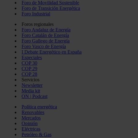
Foro de Movilidad Sostenible
Foro de Transición Energética
Foro Industrial
Foros regionales
Foro Andaluz de Energía
Foro Catalán de Energía
Foro Gallego de Energía
Foro Vasco de Energía
I Debate Energético en España
Especiales
COP 30
COP 29
COP 28
Servicios
Newsletter
Media kit
ON | Podcast
Política energética
Renovables
Mercados
Opinión
Eléctricas
Petróleo & Gas