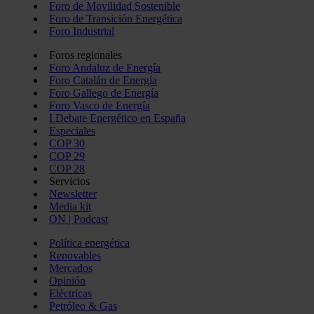
Foro de Movilidad Sostenible
Foro de Transición Energética
Foro Industrial
Foros regionales
Foro Andaluz de Energía
Foro Catalán de Energía
Foro Gallego de Energía
Foro Vasco de Energía
I Debate Energético en España
Especiales
COP 30
COP 29
COP 28
Servicios
Newsletter
Media kit
ON | Podcast
Política energética
Renovables
Mercados
Opinión
Eléctricas
Petróleo & Gas