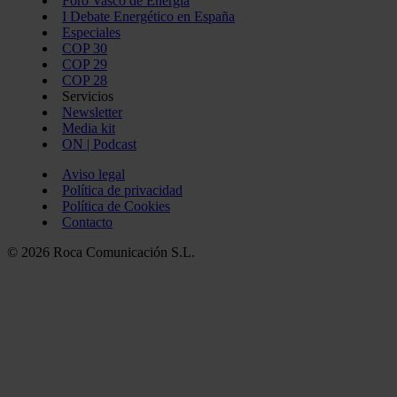
Foro Vasco de Energía
I Debate Energético en España
Especiales
COP 30
COP 29
COP 28
Servicios
Newsletter
Media kit
ON | Podcast
Aviso legal
Política de privacidad
Política de Cookies
Contacto
© 2026 Roca Comunicación S.L.