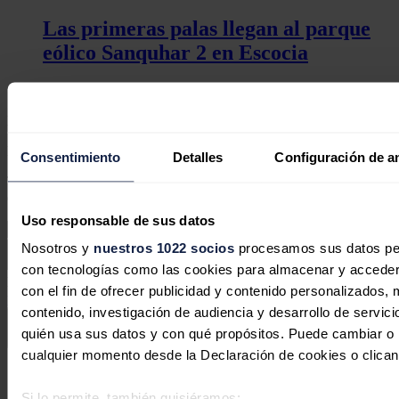
Las primeras palas llegan al parque
eólico Sanquhar 2 en Escocia
José A. Roca
12/06/2026
No hay comentarios
Deja tu comentario
Consentimiento
Detalles
Configuración de a
Tu dirección de correo electrónico no será publicada. Todos los
campos son obligatorios
Uso responsable de sus datos
Nosotros y
nuestros 1022 socios
procesamos sus datos pers
con tecnologías como las cookies para almacenar y acceder 
Este sitio web está protegido por reCAPTCHA y la
Política de
con el fin de ofrecer publicidad y contenido personalizados, 
privacidad
y
Términos de servicio
de Google aplican.
contenido, investigación de audiencia y desarrollo de servici
quién usa sus datos y con qué propósitos. Puede cambiar o r
Enviar comentario
cualquier momento desde la Declaración de cookies o clican
Síguenos en redes sociales
Si lo permite, también quisiéramos: