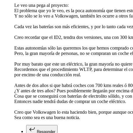
Le veo una pega al proyecto:
El problema que yo le veo, es la poca autonomía que tienen est
Y no sólo se lo veo a Volkswagen, también les ocurre a otros fa
Cada vez las baterías son más eficientes, y por lo tanto cada v
Creo recordar que el ID2, tendra dos versiones, una con 300
Estas autonomías sólo las queremos los que hemos comprado coch
Pero, la gran mayoría de personas, no se compraran un coche e
Por muy barato que este un eléctrico, la gran mayoría no qui
Recordemos que el procedimiento WLTP, para determinar el cons
por encimo de una conducción real.
Antes de dos años si que habrá coches con 700 kms reales ó 8
¿Y antes de tres años? Pues posiblemente llegarán por encima d
Cosa que se conseguirá con baterías de electrolito sólido, y con 
Entonces nadie tendrá dudas de comprar un coche eléctrico.
Creo que Volkswagen lo esta haciendo bien, porque aunque ocurr
Sea como sea es una buena noticia.
Responder