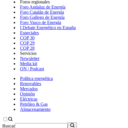
Foros regionales
Foro Andaluz de Energía
Foro Catalán de Energía
Foro Gallego de Energía
Foro Vasco de Energía
I Debate Energético en España
Especiales
COP 30
COP 29
COP 28
Servicios
Newsletter
Media kit
ON | Podcast
Política energética
Renovables
Mercados
Opinión
Eléctricas
Petróleo & Gas
Almacenamiento
Buscar