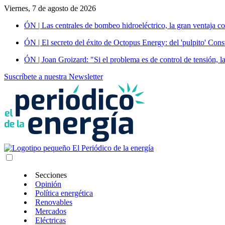
Viernes, 7 de agosto de 2026
ÓN | Las centrales de bombeo hidroeléctrico, la gran ventaja co
ÓN | El secreto del éxito de Octopus Energy: del 'pulpito' Const
ÓN | Joan Groizard: "Si el problema es de control de tensión, l
Suscríbete a nuestra Newsletter
Secciones
Opinión
Política energética
Renovables
Mercados
Eléctricas