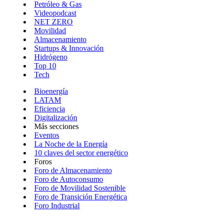
Petróleo & Gas
Videopodcast
NET ZERO
Movilidad
Almacenamiento
Startups & Innovación
Hidrógeno
Top 10
Tech
Bioenergía
LATAM
Eficiencia
Digitalización
Más secciones
Eventos
La Noche de la Energía
10 claves del sector energético
Foros
Foro de Almacenamiento
Foro de Autoconsumo
Foro de Movilidad Sostenible
Foro de Transición Energética
Foro Industrial