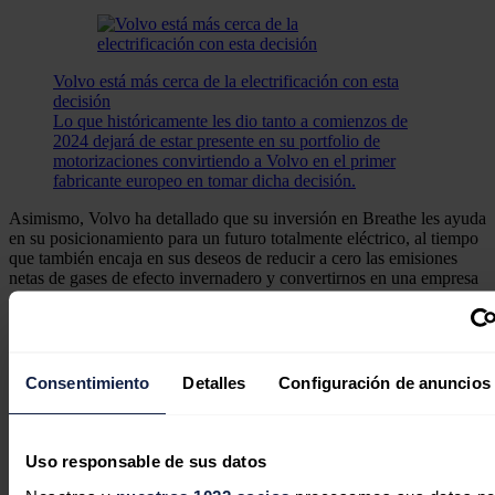
Volvo está más cerca de la electrificación con esta
decisión
Lo que históricamente les dio tanto a comienzos de
2024 dejará de estar presente en su portfolio de
motorizaciones convirtiendo a Volvo en el primer
fabricante europeo en tomar dicha decisión.
Asimismo, Volvo ha detallado que su inversión en Breathe les ayuda
en su posicionamiento para un futuro totalmente eléctrico, al tiempo
que también encaja en sus deseos de reducir a cero las emisiones
netas de gases de efecto invernadero y convertirnos en una empresa
circular para 2040.
Además, la tecnología de software no necesita cambiar el diseño de
la batería y es compatible con el hardware empleado por Volvo en
su nueva generación de vehículos 100% eléctricos, por lo que
Consentimiento
Detalles
Configuración de anuncios
esperan que la ampliación "sea fácil".
"El despliegue a gran escala de nuestra tecnología en la plataforma
de vehículos eléctricos de próxima generación de Volvo abre la
Uso responsable de sus datos
puerta a diseños automovilísticos innovadores y mejoras de
rendimiento", ha apuntado el consejero delegado de Breathe Battery