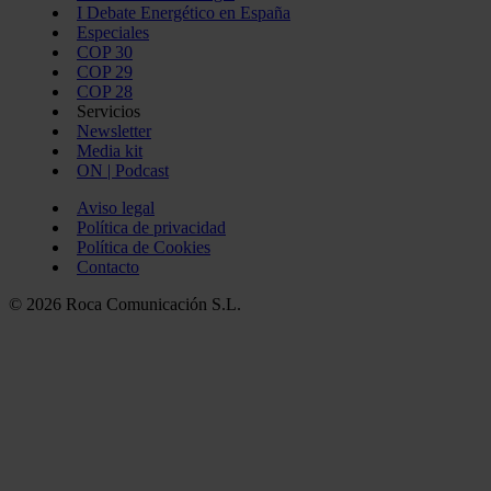
I Debate Energético en España
Especiales
COP 30
COP 29
COP 28
Servicios
Newsletter
Media kit
ON | Podcast
Aviso legal
Política de privacidad
Política de Cookies
Contacto
© 2026 Roca Comunicación S.L.