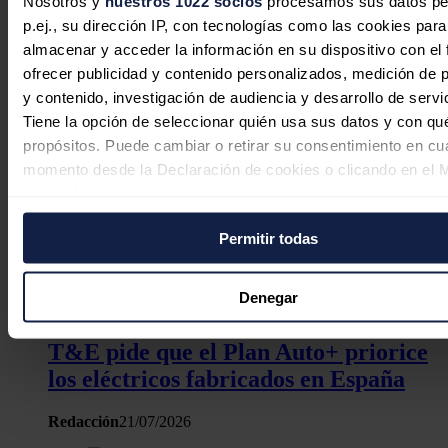
Nosotros y
nuestros 1022 socios
procesamos sus datos pe
Technologies, Ian Campbell.
p.ej., su dirección IP, con tecnologías como las cookies para
almacenar y acceder la información en su dispositivo con el 
Noticias relacionadas
ofrecer publicidad y contenido personalizados, medición de p
y contenido, investigación de audiencia y desarrollo de servi
Tiene la opción de seleccionar quién usa sus datos y con qu
propósitos. Puede cambiar o retirar su consentimiento en cu
MG dará a conocer sus modelos
momento desde la Declaración de cookies o clicando en el 
eléctricos este martes en La Coruña
consentimiento.
tras el desembarco de SAIC en Ferrol
Permitir todas
Si lo permite, también quisiéramos:
Redacción
27/07/2026
Recopilar información sobre su ubicación geográfica
puede tener una precisión de varios metros
Denegar
Identificar su dispositivo analizándolo activamente p
características específicas (huellas digitales)
T&E pide que el Plan Auto+ priorice
Obtenga más información sobre cómo se procesan sus dato
los eléctricos fabricados en España
personales y establezca sus preferencias en la
sección de 
Puede cambiar o retirar su consentimiento en cualquier mo
Redacción
21/07/2026
la Declaración de cookies.