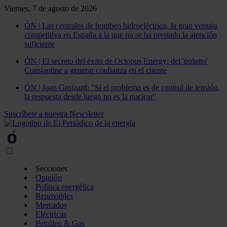
Viernes, 7 de agosto de 2026
ÓN | Las centrales de bombeo hidroeléctrico, la gran ventaja
competitiva en España a la que no se ha prestado la atención
suficiente
ÓN | El secreto del éxito de Octopus Energy: del 'pulpito'
Constantine a generar confianza en el cliente
ÓN | Joan Groizard: "Si el problema es de control de tensión,
la respuesta desde luego no es la nuclear"
Suscríbete a nuestra Newsletter
Secciones
Opinión
Política energética
Renovables
Mercados
Eléctricas
Petróleo & Gas