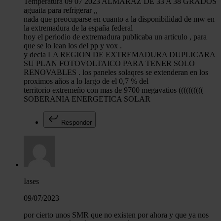
Temperatura 09 07 2023 ALMARAZ DE 33 A 38 GRADOS
aguaita para refrigerar ,,
nada que preocuparse en cuanto a la disponibilidad de mw en
la extremadura de la españa federal
hoy el periodio de extremadura publicaba un articulo , para
que se lo lean los del pp y vox .
y decia LA REGION DE EXTREMADURA DUPLICARA
SU PLAN FOTOVOLTAICO PARA TENER SOLO
RENOVABLES . los paneles solaqres se extenderan en los
proximos años a lo largo de el 0,7 % del
territorio extremeño con mas de 9700 megavatios ((((((((((
SOBERANIA ENERGETICA SOLAR
Responder
Iases
09/07/2023
por cierto unos SMR que no existen por ahora y que ya nos