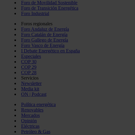
Foro de Movilidad Sostenible
Foro de Transición Energética
Foro Industrial
Foros regionales
Foro Andaluz de Energía
Foro Catalán de Energía
Foro Gallego de Energía
Foro Vasco de Energía
I Debate Energético en España
Especiales
COP 30
COP 29
COP 28
Servicios
Newsletter
Media kit
ON | Podcast
Política energética
Renovables
Mercados
Opinión
Eléctricas
Petróleo & Gas