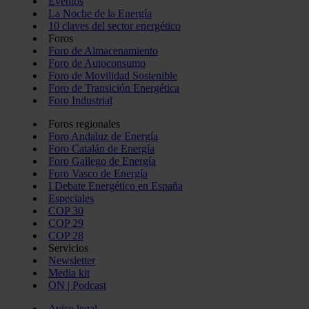
Eventos
La Noche de la Energía
10 claves del sector energético
Foros
Foro de Almacenamiento
Foro de Autoconsumo
Foro de Movilidad Sostenible
Foro de Transición Energética
Foro Industrial
Foros regionales
Foro Andaluz de Energía
Foro Catalán de Energía
Foro Gallego de Energía
Foro Vasco de Energía
I Debate Energético en España
Especiales
COP 30
COP 29
COP 28
Servicios
Newsletter
Media kit
ON | Podcast
Aviso legal