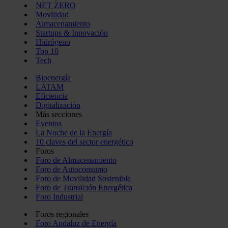
NET ZERO
Movilidad
Almacenamiento
Startups & Innovación
Hidrógeno
Top 10
Tech
Bioenergía
LATAM
Eficiencia
Digitalización
Más secciones
Eventos
La Noche de la Energía
10 claves del sector energético
Foros
Foro de Almacenamiento
Foro de Autoconsumo
Foro de Movilidad Sostenible
Foro de Transición Energética
Foro Industrial
Foros regionales
Foro Andaluz de Energía