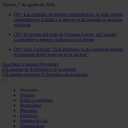
Viernes, 7 de agosto de 2026
ÓN | Las centrales de bombeo hidroeléctrico, la gran ventaja
competitiva en España a la que no se ha prestado la atención
suficiente
ÓN | El secreto del éxito de Octopus Energy: del 'pulpito'
Constantine a generar confianza en el cliente
ÓN | Joan Groizard: "Si el problema es de control de tensión,
la respuesta desde luego no es la nuclear"
Suscríbete a nuestra Newsletter
Secciones
Opinión
Política energética
Renovables
Mercados
Eléctricas
Petróleo & Gas
Videopodcast