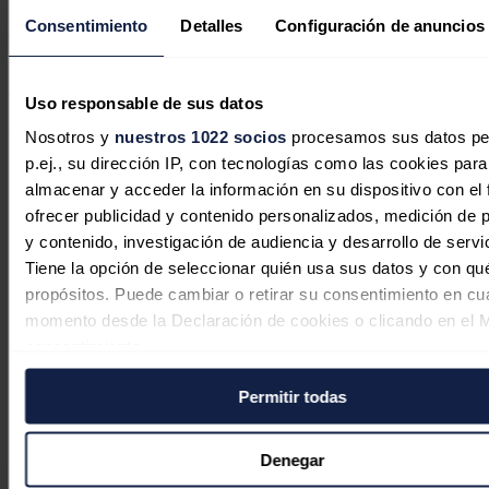
transparencia. También plantea imponer evaluaciones "rigurosas"
Consentimiento
Detalles
Configuración de anuncios
del impacto de estas instalaciones en el medio rural y natural.
Por último, la proposición no de ley insta a fomentar proyectos
agrivoltaicos similares a los de Italia, que en opinión de Vox
Uso responsable de sus datos
permiten compatibilizar la actividad agraria con la producción
energética, sin poner en peligro ni los cultivos ni el modo de vida de
Nosotros y
nuestros 1022 socios
procesamos sus datos pe
los agricultores.
p.ej., su dirección IP, con tecnologías como las cookies para
Noticias relacionadas
almacenar y acceder la información en su dispositivo con el 
ofrecer publicidad y contenido personalizados, medición de p
y contenido, investigación de audiencia y desarrollo de servi
Tiene la opción de seleccionar quién usa sus datos y con qu
La sensibilidad al precio marca el
propósitos. Puede cambiar o retirar su consentimiento en cu
consumo energético en Alemania
momento desde la Declaración de cookies o clicando en el 
consentimiento.
José A. Roca
06/08/2026
Permitir todas
Si lo permite, también quisiéramos:
Recopilar información sobre su ubicación geográfica
puede tener una precisión de varios metros
Denegar
Identificar su dispositivo analizándolo activamente p
El Gobierno asigna 433 millones en