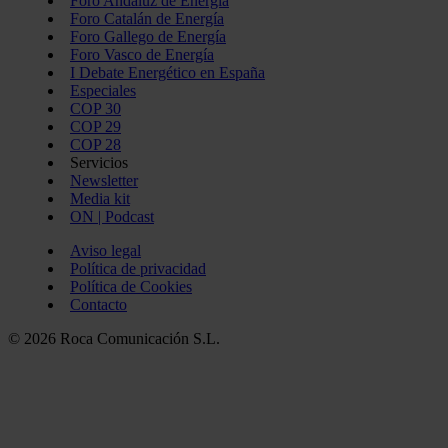
Foro Andaluz de Energía
Foro Catalán de Energía
Foro Gallego de Energía
Foro Vasco de Energía
I Debate Energético en España
Especiales
COP 30
COP 29
COP 28
Servicios
Newsletter
Media kit
ON | Podcast
Aviso legal
Política de privacidad
Política de Cookies
Contacto
© 2026 Roca Comunicación S.L.