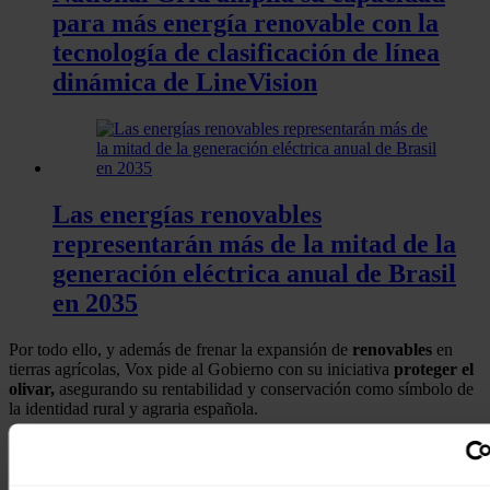
para más energía renovable con la
tecnología de clasificación de línea
dinámica de LineVision
Las energías renovables
representarán más de la mitad de la
generación eléctrica anual de Brasil
en 2035
Por todo ello, y además de frenar la expansión de
renovables
en
tierras agrícolas, Vox pide al Gobierno con su iniciativa
proteger el
olivar,
asegurando su rentabilidad y conservación como símbolo de
la identidad rural y agraria española.
A renglón seguido, el partido de Abascal insta a eliminar los
procedimientos acelerados y opacos de evaluación ambiental que
facilitan la implantación de estas infraestructuras sin control ni