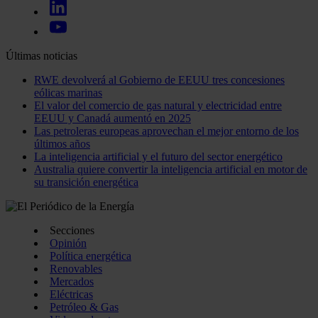
Últimas noticias
RWE devolverá al Gobierno de EEUU tres concesiones
eólicas marinas
El valor del comercio de gas natural y electricidad entre
EEUU y Canadá aumentó en 2025
Las petroleras europeas aprovechan el mejor entorno de los
últimos años
La inteligencia artificial y el futuro del sector energético
Australia quiere convertir la inteligencia artificial en motor de
su transición energética
Secciones
Opinión
Política energética
Renovables
Mercados
Eléctricas
Petróleo & Gas