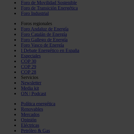
Foro de Movilidad Sostenible
Foro de Transición Energética
Foro Industrial
Foros regionales
Foro Andaluz de Energía
Foro Catalán de Energía
Foro Gallego de Energía
Foro Vasco de Energía
I Debate Energético en España
Especiales
COP 30
COP 29
COP 28
Servicios
Newsletter
Media kit
ON | Podcast
Política energética
Renovables
Mercados
Opinión
Eléctricas
Petróleo & Gas