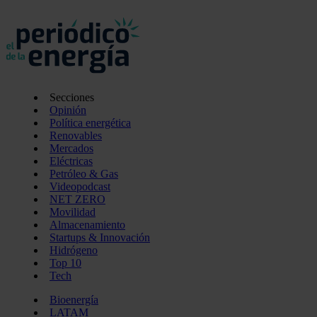
Secciones
Opinión
Política energética
Renovables
Mercados
Eléctricas
Petróleo & Gas
Videopodcast
NET ZERO
Movilidad
Almacenamiento
Startups & Innovación
Hidrógeno
Top 10
Tech
Bioenergía
LATAM