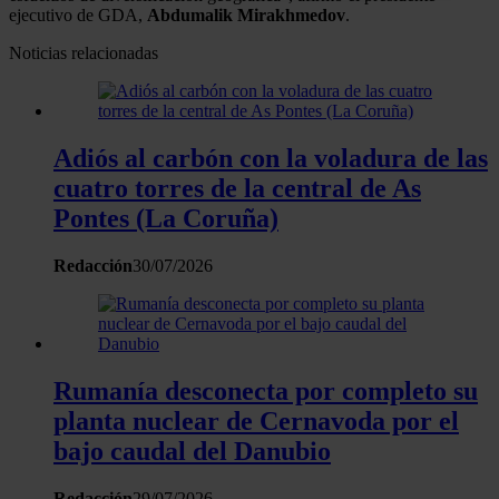
ejecutivo de GDA,
Abdumalik Mirakhmedov
.
Obtenga más información sobre cómo se procesan sus
Noticias relacionadas
datos personales y establezca sus preferencias en la
sección de datos
. Puede cambiar o retirar su
consentimiento en cualquier momento en la Declaración
de cookies.
Adiós al carbón con la voladura de las
cuatro torres de la central de As
Las cookies de este sitio web se usan para personalizar
Pontes (La Coruña)
el contenido y los anuncios, ofrecer funciones de redes
sociales y analizar el tráfico. Además, compartimos
Redacción
30/07/2026
información sobre el uso que haga del sitio web con
nuestros partners de redes sociales, publicidad y análisis
web, quienes pueden combinarla con otra información
que les haya proporcionado o que hayan recopilado a
partir del uso que haya hecho de sus servicios.
Rumanía desconecta por completo su
planta nuclear de Cernavoda por el
bajo caudal del Danubio
Redacción
29/07/2026