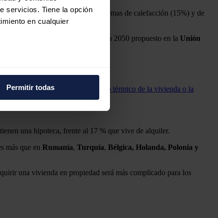
e servicios. Tiene la opción
 (29%), la instalación de nuevos sistemas de calefacción (15%) y de
imiento en cualquier
a puntuación energética "A" de cara a 2050 propuesto en la
Unión
e varios metros
icas (huellas digitales)
Permitir todas
ergética, la mejora en el aislamiento térmico de la vivienda o la
eferencias en la
sección de
e cookies.
 funciones de redes sociales
ienen una hipoteca, frente al 17 % que vive de alquiler.
con nuestros partners de
les más que en
Rumanía
,
Turquía
,
Bélgica, Holanda, Polonia y
ue les haya proporcionado o
dquirir una vivienda en propiedad será más complicado para los