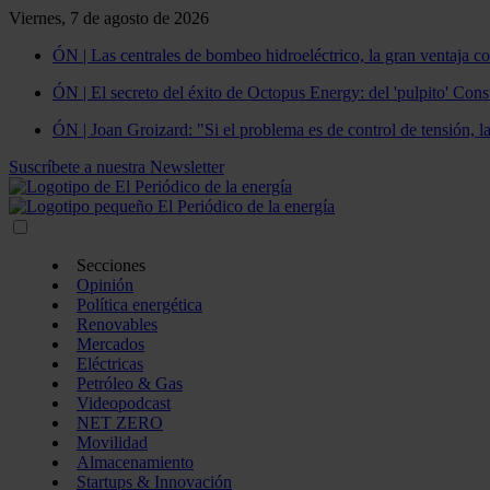
Viernes, 7 de agosto de 2026
ÓN | Las centrales de bombeo hidroeléctrico, la gran ventaja co
ÓN | El secreto del éxito de Octopus Energy: del 'pulpito' Const
ÓN | Joan Groizard: "Si el problema es de control de tensión, l
Suscríbete a nuestra Newsletter
Secciones
Opinión
Política energética
Renovables
Mercados
Eléctricas
Petróleo & Gas
Videopodcast
NET ZERO
Movilidad
Almacenamiento
Startups & Innovación