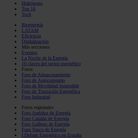
Hidrógeno
Top 10
Tech
Bioenergía
LATAM
Eficiencia
Digitalización
Más secciones
Eventos
La Noche de la Energía
10 claves del sector energético
Foros
Foro de Almacenamiento
Foro de Autoconsumo
Foro de Movilidad Sostenible
Foro de Transición Energética
Foro Industrial
Foros regionales
Foro Andaluz de Energía
Foro Catalán de Energía
Foro Gallego de Energía
Foro Vasco de Energía
I Debate Energético en España