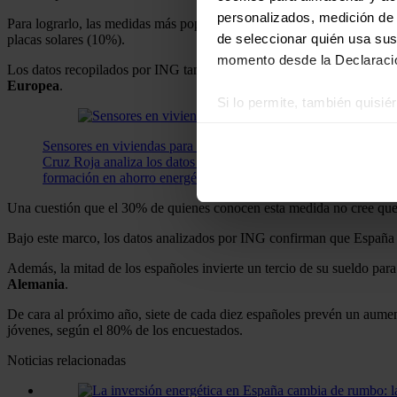
personalizados, medición de p
Para lograrlo, las medidas más populares son la reducción del uso de 
de seleccionar quién usa sus
placas solares (10%).
momento desde la Declaració
Los datos recopilados por ING también indican que sólo el 26% de los
Europea
.
Si lo permite, también quisi
Recopilar información
Sensores en viviendas para detectar casos de pobreza energétic
Identificar su disposi
Cruz Roja analiza los datos y pone medidas correctivas a esta si
Obtenga más información sob
formación en ahorro energético.
datos
. Puede cambiar o reti
Una cuestión que el 30% de quienes conocen esta medida no cree que se
Las cookies de este sitio we
Bajo este marco, los datos analizados por ING confirman que España si
y analizar el tráfico. Ademá
Además, la mitad de los españoles invierte un tercio de su sueldo par
redes sociales, publicidad y
Alemania
.
que hayan recopilado a parti
De cara al próximo año, siete de cada diez españoles prevén un aumen
jóvenes, según el 80% de los encuestados.
Noticias relacionadas