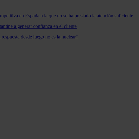
mpetitiva en España a la que no se ha prestado la atención suficiente
antine a generar confianza en el cliente
a respuesta desde luego no es la nuclear"