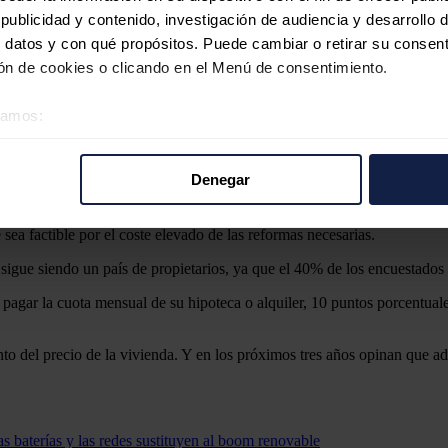
ublicidad y contenido, investigación de audiencia y desarrollo d
dispositivos electrónicos con un 42%, la mejora del aislamiento térmico
 datos y con qué propósitos. Puede cambiar o retirar su consent
n de cookies o clicando en el Menú de consentimiento.
 españoles conocen el objetivo de que todos los edificios alcancen un
éramos:
 sobre su ubicación geográfica que puede tener una precisión d
a
tivo analizándolo activamente para buscar características específ
Denegar
tuación, como pueden ser en este caso la entrega de kits de eficiencia en
re cómo se procesan sus datos personales y establezca sus pr
rar su consentimiento en cualquier momento en la Declaración d
a factible por el coste elevado de las reformas necesarias.
b se usan para personalizar el contenido y los anuncios, ofrecer
gue siendo un país de propietarios, ya que el 40% de los encuestados t
s, compartimos información sobre el uso que haga del sitio web 
a pagar la cuota mensual de su hipoteca o alquiler, 10 puntos porcentua
 análisis web, quienes pueden combinarla con otra información q
r del uso que haya hecho de sus servicios.
to del precio de la vivienda. Y en los próximos tres años opinan que a