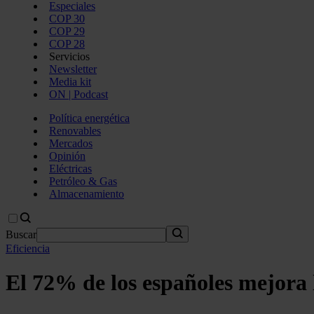
Especiales
COP 30
COP 29
COP 28
Servicios
Newsletter
Media kit
ON | Podcast
Política energética
Renovables
Mercados
Opinión
Eléctricas
Petróleo & Gas
Almacenamiento
Buscar
Eficiencia
El 72% de los españoles mejora l