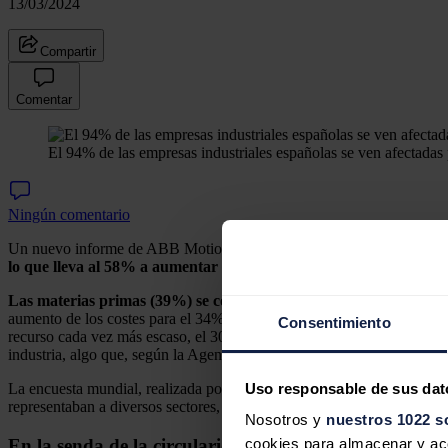
13/03/2024
Compartir
Comentar
El 94% de las empresas industriales españolas se ven afectadas 
Ningún comentario
Un nuevo informe de ABB Motion, titulado "Circularidad, no hay tie
lo que lleva al 58% a aumentar su inversión en iniciativas de circ
Las materias primas (39%) se consideran el recurso más escaso, 
aumento de los costes para el 34% de las empresasasí como la interrup
Consentimiento
recurso cada vez más escaso, el 30% de las empresas declararon que la
industria, algo que, según la Agencia Internacional de la Energía (AI
Uso responsable de sus dat
La encuesta mundial, realizada por Sapio Research en octubre de 2023
representaban a diversos sectores, como la energía, los metales, los
pr
Nosotros y
nuestros 1022 s
En la senda de la circularidad
cookies para almacenar y acce