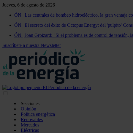
Jueves, 6 de agosto de 2026
ÓN | Las centrales de bombeo hidroeléctrico, la gran ventaja co
ÓN | El secreto del éxito de Octopus Energy: del 'pulpito' Const
ÓN | Joan Groizard: "Si el problema es de control de tensión, l
Suscríbete a nuestra Newsletter
Secciones
Opinión
Política energética
Renovables
Mercados
Eléctricas