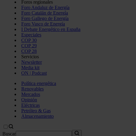
Foros regionales
Foro Andaluz de Energía
Foro Catalán de Energía
Foro Gallego de Energía
Foro Vasco de Energía
I Debate Energético en España
Especiales
COP 30
COP 29
COP 28
Servicios
Newsletter
Media kit
ON | Podcast
Política energética
Renovables
Mercados
Opinión
Eléctricas
Petróleo & Gas
Almacenamiento
Buscar