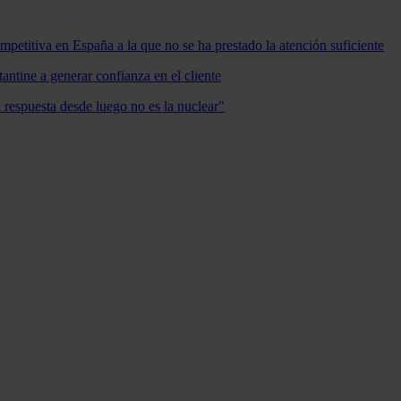
mpetitiva en España a la que no se ha prestado la atención suficiente
antine a generar confianza en el cliente
a respuesta desde luego no es la nuclear"