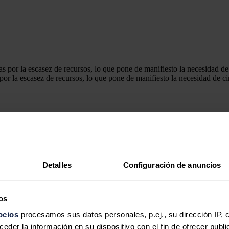
por la escasez de recursos, lo que pone de manifiesto la necesidad de ci
mpo que desperdiciar", revela que
el 94% de las empresas industriales
ularidad en los próximos tres años.
seguido de la mano de obra (30%), la energía (29%) y los componen
ción de la cadena de suministro para el 34% y la ralentización de la ca
Detalles
Configuración de anuncios
 energía era su mayor fuente de residuos. Esto pone de manifiesto la u
E), será una palanca fundamental para alcanzar los objetivos de Net Zero
os
, recogió respuestas de 3.304 responsables industriales de 12 países, 
oductos químicos, el petróleo y el gas, la marina, la minería y los se
ocios
procesamos sus datos personales, p.ej., su dirección IP, 
der la información en su dispositivo con el fin de ofrecer publi