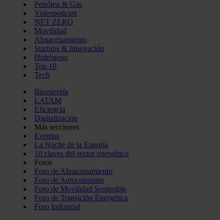
Petróleo & Gas
Videopodcast
NET ZERO
Movilidad
Almacenamiento
Startups & Innovación
Hidrógeno
Top 10
Tech
Bioenergía
LATAM
Eficiencia
Digitalización
Más secciones
Eventos
La Noche de la Energía
10 claves del sector energético
Foros
Foro de Almacenamiento
Foro de Autoconsumo
Foro de Movilidad Sostenible
Foro de Transición Energética
Foro Industrial