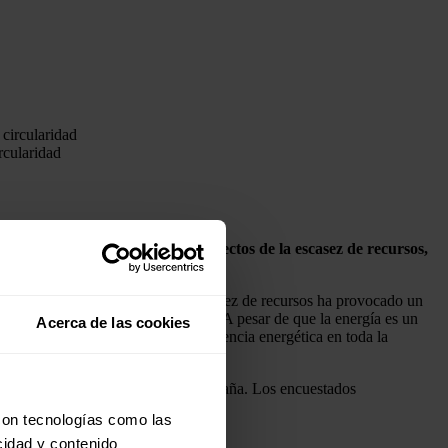
rcularidad
 en España están sintiendo los efectos de la escasez de recursos,
tes electrónicos (22%).
Esta escasez de recursos ha provocado un
pacidad de producción para el 23%. A pesar de que la energía es un
Acerca de las cookies
rgente necesidad de una mayor eficiencia energética en toda la
.
incluidos los 250 encuestados en España. Los encuestados
rvicios públicos
.
con tecnologías como las
cidad y contenido