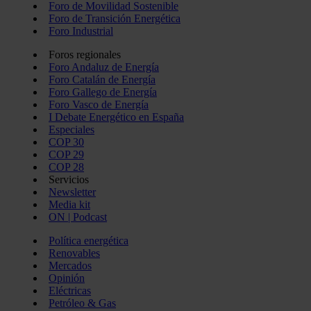
Foro de Movilidad Sostenible
Foro de Transición Energética
Foro Industrial
Foros regionales
Foro Andaluz de Energía
Foro Catalán de Energía
Foro Gallego de Energía
Foro Vasco de Energía
I Debate Energético en España
Especiales
COP 30
COP 29
COP 28
Servicios
Newsletter
Media kit
ON | Podcast
Política energética
Renovables
Mercados
Opinión
Eléctricas
Petróleo & Gas