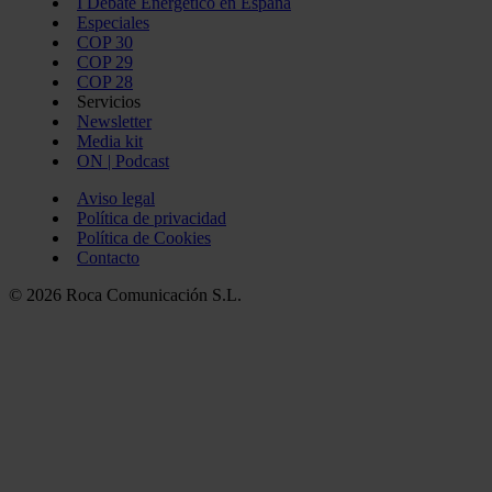
I Debate Energético en España
información que les haya proporcionado o que hayan recopil
Especiales
servicios.
COP 30
COP 29
COP 28
Servicios
Newsletter
Media kit
ON | Podcast
Aviso legal
Política de privacidad
Política de Cookies
Contacto
© 2026 Roca Comunicación S.L.