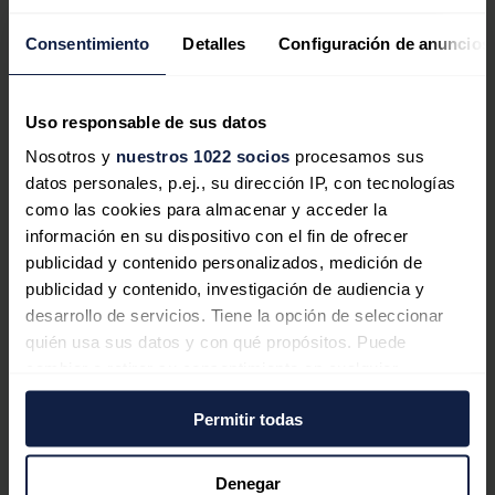
"irregularidades" en la apertura del procedimiento de
participación pública de esta ampliación de la Red
Consentimiento
Detalles
Configuración de anuncios
Natura y envió un escrito a la Junta solicitando
información sobre la apertura del citado proceso de
participación pública.
Uso responsable de sus datos
Nosotros y
nuestros 1022 socios
procesamos sus
datos personales, p.ej., su dirección IP, con tecnologías
como las cookies para almacenar y acceder la
Noticias relacionadas
información en su dispositivo con el fin de ofrecer
publicidad y contenido personalizados, medición de
publicidad y contenido, investigación de audiencia y
desarrollo de servicios. Tiene la opción de seleccionar
quién usa sus datos y con qué propósitos. Puede
El Gobierno cambia las reglas del
cambiar o retirar su consentimiento en cualquier
ahorro energético obligatorio para
momento desde la Declaración de cookies o clicando en
eléctricas, gasistas y petroleras
Permitir todas
el Menú de consentimiento.
Sandra Acosta
02/08/2026
Si lo permite, también quisiéramos:
Denegar