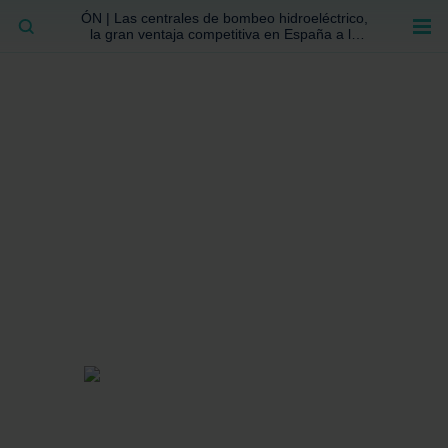
ÓN | Las centrales de bombeo hidroeléctrico,
BUSCAR
la gran ventaja competitiva en España a la
que no se ha prestado la atención suficiente