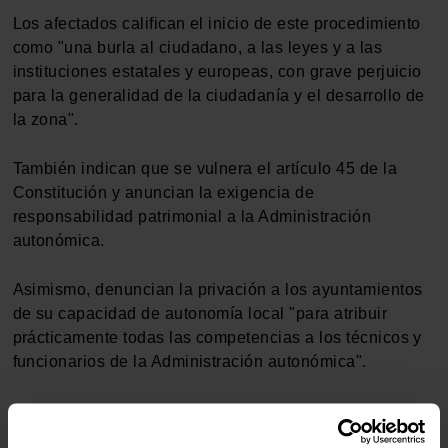
Los afectados califican el inicio de este procedimiento
como "una burla al ciudadano, a las leyes y a las
instituciones estatales y europeas, con grave perjuicio
para la generalidad de la ciudadanía y el desarrollo de
la zona".
También indican que se vulnera el artículo 45 de la
Constitución y anuncian la exigencia de
responsabilidad patrimonial a la Administración
autonómica.
Asimismo, denuncian la privación a los ayuntamientos
de su capacidad de autonomía local "para atribuir
prácticamente todas las competencias a los técnicos y
funcionarios de la Administración autonómica".
Hace un par de semanas, esta Plataforma de Afectados
por la ampliación de la ZEPA denunció