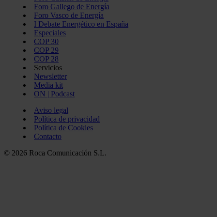
Foro Gallego de Energía
Foro Vasco de Energía
I Debate Energético en España
Especiales
COP 30
COP 29
COP 28
Servicios
Newsletter
Media kit
ON | Podcast
Aviso legal
Política de privacidad
Política de Cookies
Contacto
© 2026 Roca Comunicación S.L.