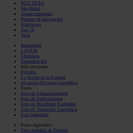
NET ZERO
Movilidad
Almacenamiento
Startups & Innovación
Hidrógeno
Top 10
Tech
Bioenergía
LATAM
Eficiencia
Digitalización
Más secciones
Eventos
La Noche de la Energía
10 claves del sector energético
Foros
Foro de Almacenamiento
Foro de Autoconsumo
Foro de Movilidad Sostenible
Foro de Transición Energética
Foro Industrial
Foros regionales
Foro Andaluz de Energía