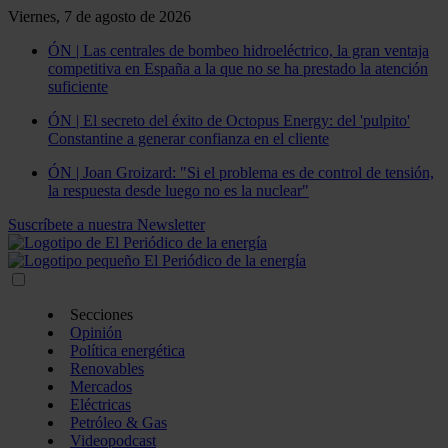
Viernes, 7 de agosto de 2026
ÓN | Las centrales de bombeo hidroeléctrico, la gran ventaja
competitiva en España a la que no se ha prestado la atención
suficiente
ÓN | El secreto del éxito de Octopus Energy: del 'pulpito'
Constantine a generar confianza en el cliente
ÓN | Joan Groizard: "Si el problema es de control de tensión,
la respuesta desde luego no es la nuclear"
Suscríbete a nuestra Newsletter
Secciones
Opinión
Política energética
Renovables
Mercados
Eléctricas
Petróleo & Gas
Videopodcast