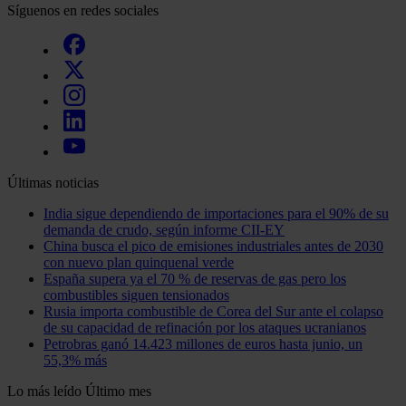
Síguenos en redes sociales
Últimas noticias
India sigue dependiendo de importaciones para el 90% de su
demanda de crudo, según informe CII-EY
China busca el pico de emisiones industriales antes de 2030
con nuevo plan quinquenal verde
España supera ya el 70 % de reservas de gas pero los
combustibles siguen tensionados
Rusia importa combustible de Corea del Sur ante el colapso
de su capacidad de refinación por los ataques ucranianos
Petrobras ganó 14.423 millones de euros hasta junio, un
55,3% más
Lo más leído
Último mes