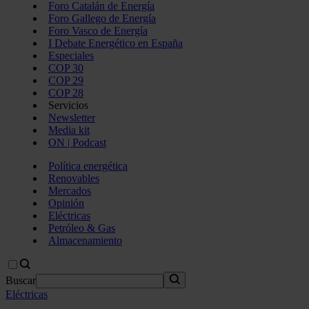
Foro Catalán de Energía
Foro Gallego de Energía
Foro Vasco de Energía
I Debate Energético en España
Especiales
COP 30
COP 29
COP 28
Servicios
Newsletter
Media kit
ON | Podcast
Política energética
Renovables
Mercados
Opinión
Eléctricas
Petróleo & Gas
Almacenamiento
Buscar
Eléctricas