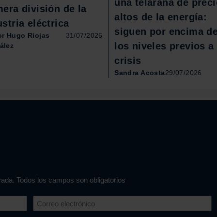
una telaraña de prec
mera división de la
altos de la energía:
stria eléctrica
siguen por encima d
or Hugo Riojas
31/07/2026
los niveles previos a 
ález
crisis
Sandra Acosta
29/07/2026
icada. Todos los campos son obligatorios