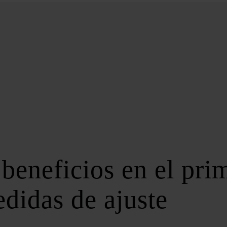
BIOENERGÍA
LATAM
EFICIENCIA
DIGITALIZACIÓN
MÁS SECCIONES
EVENTOS
LA NOCHE DE LA ENERGÍA
10 CLAVES DEL SECTOR ENERGÉTICO
FOROS
FORO DE ALMACENAMIENTO
beneficios en el prim
FORO DE AUTOCONSUMO
FORO DE MOVILIDAD SOSTENIBLE
didas de ajuste
FORO DE TRANSICIÓN ENERGÉTICA
FORO INDUSTRIAL