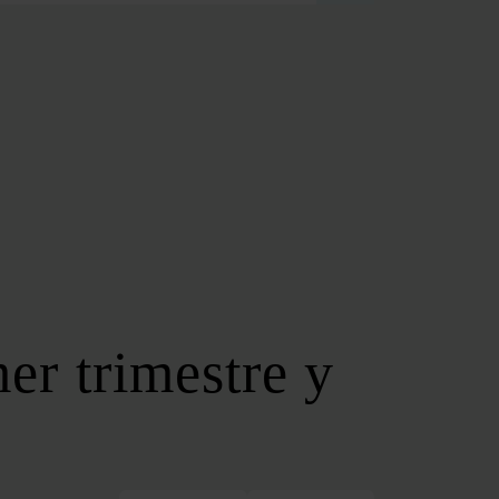
FOROS REGIONALES
FORO ANDALUZ DE ENERGÍA
FORO CATALÁN DE ENERGÍA
FORO GALLEGO DE ENERGÍA
FORO VASCO DE ENERGÍA
I DEBATE ENERGÉTICO EN ESPAÑA
ESPECIALES
COP 30
COP 29
COP 28
er trimestre y
SERVICIOS
NEWSLETTER
MEDIA KIT
ON | PODCAST