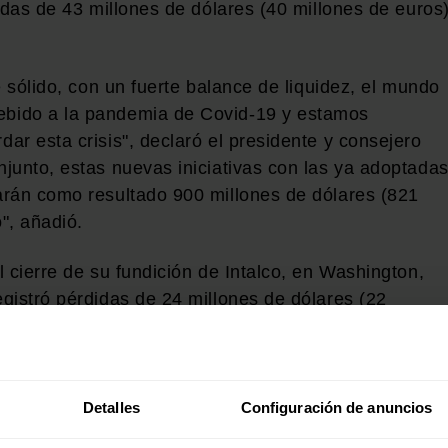
adas de 43 millones de dólares (40 millones de euros
e sólido, con un fuerte balance de liquidez, el mundo
bido a la pandemia de Covid-19 y estamos
r esta crisis", declaró el presidente y consejero
junto, estas nuevas iniciativas con las ya adoptadas
arán como resultado 900 millones de dólares (821
", añadió.
 cierre de su fundición de Intalco, en Washington,
gistró pérdidas de 24 millones de dólares (22
re. Alcoa asumirá un impacto negativo de 25 millones
rimestre en relación con la reestructuración de la
la.
Detalles
Configuración de anuncios
evisión de su cartera de activos para reducir los