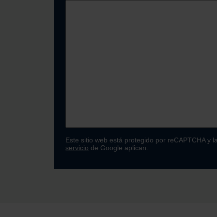
Este sitio web está protegido por reCAPTCHA y l
servicio
de Google aplican.