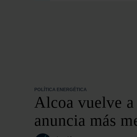
SECCIONES
OPINIÓN
POLÍTICA ENERGÉTICA
RENOVABLES
MERCADOS
ELÉCTRICAS
PETRÓLEO & GAS
VIDEOPODCAST
NET ZERO
POLÍTICA ENERGÉTICA
MOVILIDAD
Alcoa vuelve a 
ALMACENAMIENTO
STARTUPS & INNOVACIÓN
anuncia más me
HIDRÓGENO
TOP 10
TECH