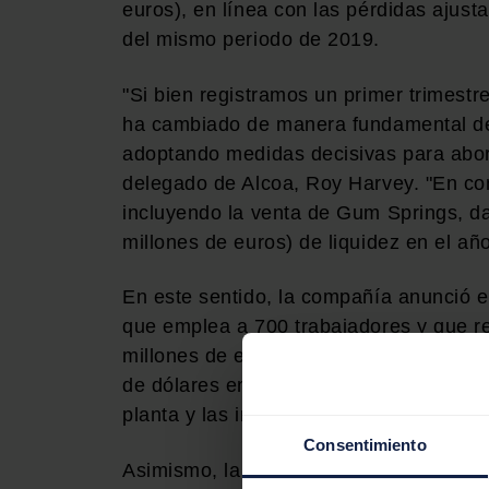
euros), en línea con las pérdidas ajust
del mismo periodo de 2019.
"Si bien registramos un primer trimestr
ha cambiado de manera fundamental de
adoptando medidas decisivas para aborda
delegado de Alcoa, Roy Harvey. "En con
incluyendo la venta de Gum Springs, d
millones de euros) de liquidez en el año
En este sentido, la compañía anunció el
que emplea a 700 trabajadores y que re
millones de euros) en el primer trimest
de dólares en sus cuentas del segundo t
planta y las indemnizaciones a la plantil
Consentimiento
Asimismo, la multinacional continúa la r