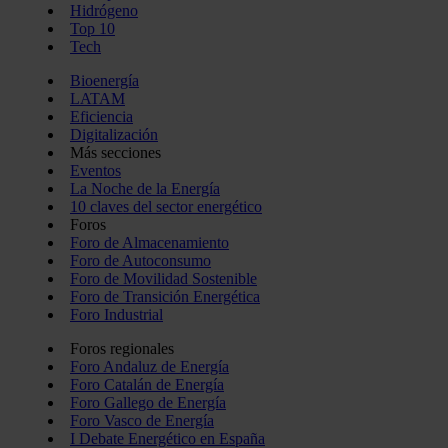
Hidrógeno
Top 10
Tech
Bioenergía
LATAM
Eficiencia
Digitalización
Más secciones
Eventos
La Noche de la Energía
10 claves del sector energético
Foros
Foro de Almacenamiento
Foro de Autoconsumo
Foro de Movilidad Sostenible
Foro de Transición Energética
Foro Industrial
Foros regionales
Foro Andaluz de Energía
Foro Catalán de Energía
Foro Gallego de Energía
Foro Vasco de Energía
I Debate Energético en España