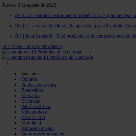
Jueves, 6 de agosto de 2026
ÓN | Las centrales de bombeo hidroeléctrico, la gran ventaja co
ÓN | El secreto del éxito de Octopus Energy: del 'pulpito' Const
ÓN | Joan Groizard: "Si el problema es de control de tensión, l
Suscríbete a nuestra Newsletter
Secciones
Opinión
Política energética
Renovables
Mercados
Eléctricas
Petróleo & Gas
Videopodcast
NET ZERO
Movilidad
Almacenamiento
Startups & Innovación