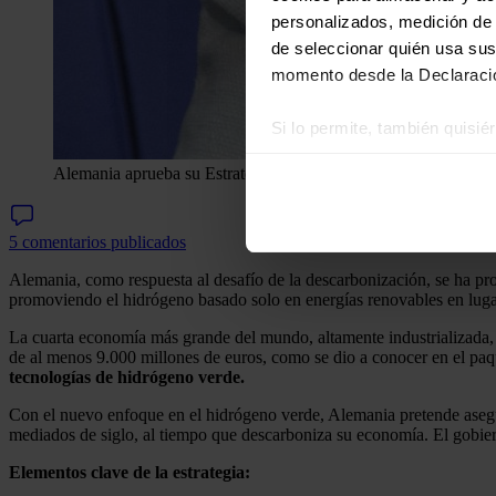
personalizados, medición de p
de seleccionar quién usa sus
momento desde la Declaració
Si lo permite, también quisi
Recopilar información
Alemania aprueba su Estrategia Nacional del Hidrógeno con 9
Identificar su disposi
Obtenga más información sob
5 comentarios publicados
datos
. Puede cambiar o reti
Alemania, como respuesta al desafío de la descarbonización, se ha pr
Las cookies de este sitio we
promoviendo el hidrógeno basado solo en energías renovables en luga
y analizar el tráfico. Ademá
La cuarta economía más grande del mundo, altamente industrializada,
redes sociales, publicidad y
de al menos 9.000 millones de euros, como se dio a conocer en el pa
que hayan recopilado a parti
tecnologías de hidrógeno verde.
Con el nuevo enfoque en el hidrógeno verde, Alemania pretende asegur
mediados de siglo, al tiempo que descarboniza su economía. El gobier
Elementos clave de la estrategia: