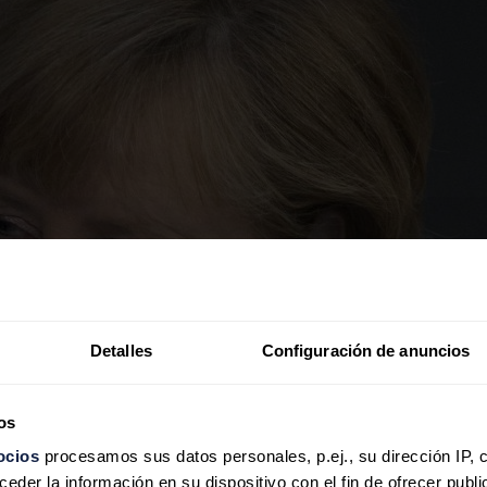
Detalles
Configuración de anuncios
os
ocios
procesamos sus datos personales, p.ej., su dirección IP, 
der la información en su dispositivo con el fin de ofrecer publi