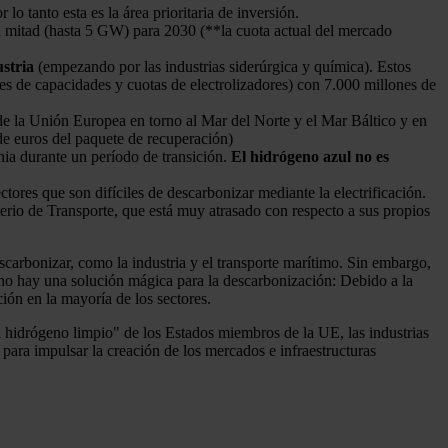
r lo tanto esta es la área prioritaria de inversión.
a mitad (hasta 5 GW) para 2030 (**la cuota actual del mercado
ustria
(empezando por las industrias siderúrgica y química). Estos
nes de capacidades y cuotas de electrolizadores) con 7.000 millones de
 de la Unión Europea en torno al Mar del Norte y el Mar Báltico y en
de euros del paquete de recuperación)
nia durante un período de transición.
El hidrógeno azul no es
ectores que son difíciles de descarbonizar mediante la electrificación.
erio de Transporte, que está muy atrasado con respecto a sus propios
carbonizar, como la industria y el transporte marítimo. Sin embargo,
e no hay una solución mágica para la descarbonización: Debido a la
ión en la mayoría de los sectores.
 hidrógeno limpio" de los Estados miembros de la UE, las industrias
ara impulsar la creación de los mercados e infraestructuras