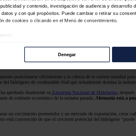
ublicidad y contenido, investigación de audiencia y desarrollo d
 datos y con qué propósitos. Puede cambiar o retirar su consent
n de cookies o clicando en el Menú de consentimiento.
éramos:
 sobre su ubicación geográfica que puede tener una precisión d
.000 millones para 10 GW de capacidad
tivo analizándolo activamente para buscar características específ
Denegar
re cómo se procesan sus datos personales y establezca sus pr
rar su consentimiento en cualquier momento en la Declaración d
opuesto posicionarse oficialmente a la cabeza de la carrera mundial pa
b se usan para personalizar el contenido y los anuncios, ofrecer
r del hidrógeno de combustible fósil que actualmente domina la indust
s, compartimos información sobre el uso que haga del sitio web 
 ha aprobado finalmente su
Estrategia Nacional de Hidrógeno
, después
 análisis web, quienes pueden combinarla con otra información q
quete de estímulo económico de la semana pasada,
Alemania está a pun
r del uso que haya hecho de sus servicios.
ar un crecimiento prometedor y un mercado de exportación, crear caden
no está convencido de que el creciente potencial del hidrógeno "puede 