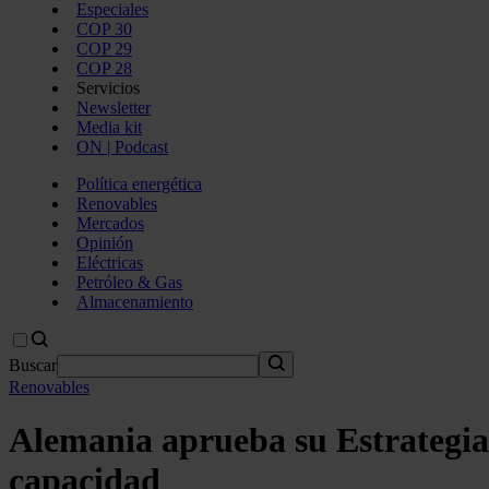
Especiales
COP 30
COP 29
COP 28
Servicios
Newsletter
Media kit
ON | Podcast
Política energética
Renovables
Mercados
Opinión
Eléctricas
Petróleo & Gas
Almacenamiento
Buscar
Renovables
Alemania aprueba su Estrategia
capacidad