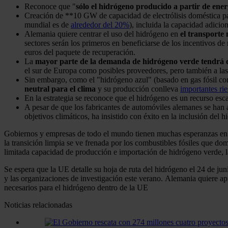
Reconoce que "
sólo el hidrógeno producido a partir de ener
Creación de **10 GW de capacidad de electrólisis doméstica pa
mundial es de
alrededor del 20%
), incluida la capacidad adicio
Alemania quiere centrar el uso del hidrógeno en
el transporte 
sectores serán los primeros en beneficiarse de los incentivos d
euros del paquete de recuperación.
La
mayor parte de la demanda de hidrógeno verde tendrá 
el sur de Europa como posibles proveedores, pero también a las 
Sin embargo, como el "hidrógeno azul" (basado en gas fósil c
neutral para el clima
y su producción conlleva
importantes ri
En la estrategia se reconoce que el hidrógeno es un recurso escaso
A pesar de que los fabricantes de automóviles alemanes se han 
objetivos climáticos, ha insistido con éxito en la inclusión de
Gobiernos y empresas de todo el mundo tienen muchas esperanzas en el
la transición limpia se ve frenada por los combustibles fósiles que d
limitada capacidad de producción e importación de hidrógeno verde, la 
Se espera que la UE detalle su hoja de ruta del hidrógeno el 24 de j
y las organizaciones de investigación este verano. Alemania quiere a
necesarios para el hidrógeno dentro de la UE
Noticias relacionadas