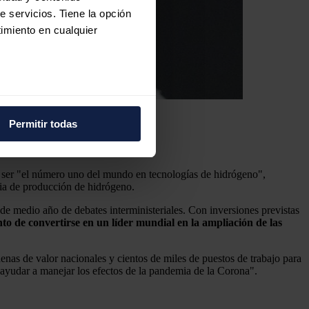
e servicios. Tiene la opción
imiento en cualquier
e varios metros
icas (huellas digitales)
Permitir todas
eferencias en la
sección de
e cookies.
ra ser "el número uno del mundo en tecnologías de hidrógeno",
 funciones de redes sociales
ria de producción de hidrógeno.
con nuestros partners de
 de medio año de debates interministeriales. Con inversiones previstas
ue les haya proporcionado o
to de convertirse en un líder mundial en la ampliación de las
as de valor nacionales y cientos de miles de puestos de trabajo para
ayudar a manejar los efectos de la pandemia de la Corona".