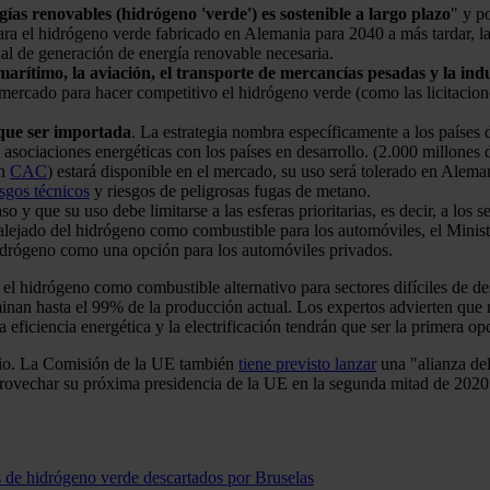
gías renovables (hidrógeno 'verde') es sostenible a largo plazo
" y po
ra el hidrógeno verde fabricado en Alemania para 2040 a más tardar, l
nal de generación de energía renovable necesaria.
marítimo, la aviación, el transporte de mercancías pesadas y la ind
e mercado para hacer competitivo el hidrógeno verde (como las licitacio
que ser importada
. La estrategia nombra específicamente a los países
asociaciones energéticas con los países en desarrollo. (2.000 millones 
on
CAC
) estará disponible en el mercado, su uso será tolerado en Alema
esgos técnicos
y riesgos de peligrosas fugas de metano.
 y que su uso debe limitarse a las esferas prioritarias, es decir, a los s
alejado del hidrógeno como combustible para los automóviles, el Minist
l hidrógeno como una opción para los automóviles privados.
 hidrógeno como combustible alternativo para sectores difíciles de des
ominan hasta el 99% de la producción actual. Los expertos advierten qu
eficiencia energética y la electrificación tendrán que ser la primera opc
unio. La Comisión de la UE también
tiene previsto lanzar
una "alianza del
provechar su próxima presidencia de la UE en la segunda mitad de 2020 p