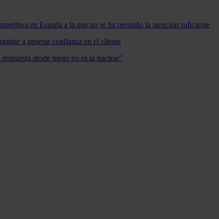
mpetitiva en España a la que no se ha prestado la atención suficiente
antine a generar confianza en el cliente
a respuesta desde luego no es la nuclear"