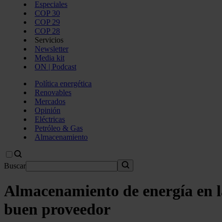
Especiales
COP 30
COP 29
COP 28
Servicios
Newsletter
Media kit
ON | Podcast
Política energética
Renovables
Mercados
Opinión
Eléctricas
Petróleo & Gas
Almacenamiento
Buscar
Almacenamiento de energía en la
buen proveedor