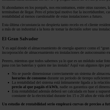
Si ahondamos en los porqués, nos encontramos, entre otras razones, la
terminaban de llegar. Pero el principal motivo fue la incertidumbre, c
rentabilidad al menos cuestionable de estas instalaciones a futuro.
Esta última circunstancia no despierta tanto recelo en el cliente resid
a más de un industrial a la hora de tomar la decisión sobre una instala
El Gran Salvador
Y es aquí donde el almacenamiento de energía aparece como el “gran s
incorporación de almacenamiento en instalaciones de autoconsumo exist
Peeero, mientras que todos sabemos ya lo que es un módulo solar foto
pasa con las baterías y quien me las instala? Aquí van algunos
tips
para
No se puede dimensionar correctamente un sistema de almacenam
horarios de consumo
durante un periodo de tiempo suficiente
La rentabilidad del sistema está íntimamente ligada a la relació
precio al que pagáis el kWh
, nadie os garantiza que el dimen
Esta rentabilidad además deberá ser calculada en base a supuest
constante de la electricidad durante los 15 o 20 años de vida del
Un estudio de rentabilidad serio empleará curvas de precios a fu