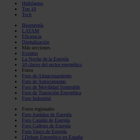
Hidrógeno
Top 10
Tech
Bioenergía
LATAM
Eficiencia
Digitalización
Más secciones
Eventos
La Noche de la Energía
10 claves del sector energético
Foros
Foro de Almacenamiento
Foro de Autoconsumo
Foro de Movilidad Sostenible
Foro de Transición Energética
Foro Industrial
Foros regionales
Foro Andaluz de Energía
Foro Catalán de Energía
Foro Gallego de Energía
Foro Vasco de Energía
I Debate Energético en España