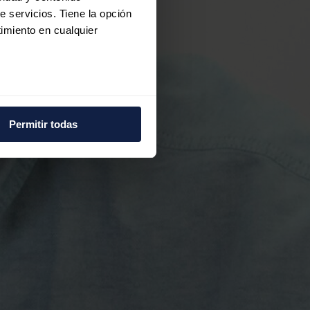
e servicios. Tiene la opción
imiento en cualquier
e varios metros
icas (huellas digitales)
Permitir todas
eferencias en la
sección de
e cookies.
 funciones de redes sociales
con nuestros partners de
ue les haya proporcionado o