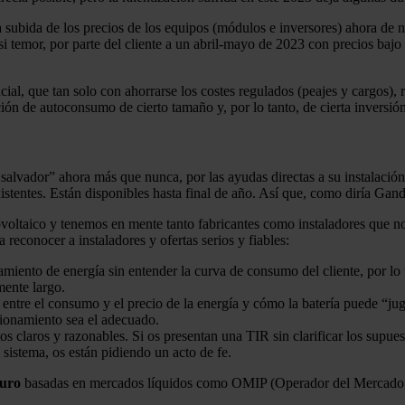
 subida de los precios de los equipos (módulos e inversores) ahora de n
asi temor, por parte del cliente a un abril-mayo de 2023 con precios baj
encial, que tan solo con ahorrarse los costes regulados (peajes y cargos)
ción de autoconsumo de cierto tamaño y, por lo tanto, de cierta inversión
alvador” ahora más que nunca, por las ayudas directas a su instalació
entes. Están disponibles hasta final de año. Así que, como diría Ganda
voltaico y tenemos en mente tanto fabricantes como instaladores que no
 reconocer a instaladores y ofertas serios y fiables:
iento de energía sin entender la curva de consumo del cliente, por lo 
mente largo.
n entre el consumo y el precio de la energía y cómo la batería puede “jug
sionamiento sea el adecuado.
os claros y razonables. Si os presentan una TIR sin clarificar los supue
 sistema, os están pidiendo un acto de fe.
turo
basadas en mercados líquidos como OMIP (Operador del Mercado Ib