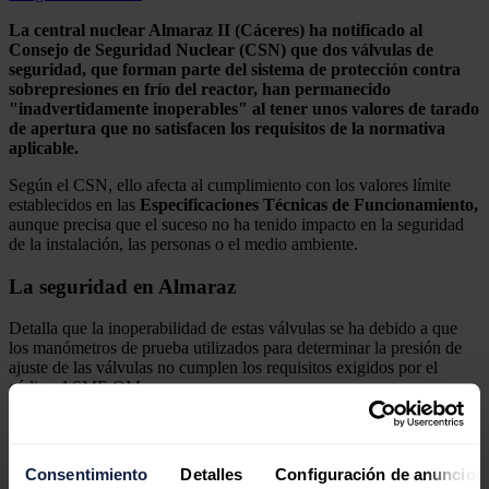
La central nuclear Almaraz II (Cáceres) ha notificado al
Consejo de Seguridad Nuclear (CSN) que dos válvulas de
seguridad, que forman parte del sistema de protección contra
sobrepresiones en frío del reactor, han permanecido
"inadvertidamente inoperables" al tener unos valores de tarado
de apertura que no satisfacen los requisitos de la normativa
aplicable.
Según el CSN, ello afecta al cumplimiento con los valores límite
establecidos en las
Especificaciones Técnicas de Funcionamiento,
aunque precisa que el suceso no ha tenido impacto en la seguridad
de la instalación, las personas o el medio ambiente.
La seguridad en Almaraz
Detalla que la inoperabilidad de estas válvulas se ha debido a que
los manómetros de prueba utilizados para determinar la presión de
ajuste de las válvulas no cumplen los requisitos exigidos por el
código ASME OM.
El redactor recomienda
Consentimiento
Detalles
Configuración de anuncios