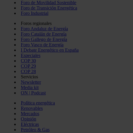
Foro de Movilidad Sostenible
Foro de Transición Energética
Foro Industrial
Foros regionales
Foro Andaluz de Energía
Foro Catalán de Energía
Foro Gallego de Energía
Foro Vasco de Energía
I Debate Energético en España
Especiales
COP 30
COP 29
COP 28
Servicios
Newsletter
Media kit
ON | Podcast
Política energética
Renovables
Mercados
Opinión
Eléctricas
Petróleo & Gas