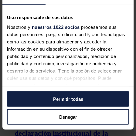
Vecinos de municipios del entorno de
Uso responsable de sus datos
Almaraz exigen la continuidad de la
central nuclear
Nosotros y
nuestros 1022 socios
procesamos sus
datos personales, p.ej., su dirección IP, con tecnologías
como las cookies para almacenar y acceder la
información en su dispositivo con el fin de ofrecer
publicidad y contenido personalizados, medición de
Comienza el apagón nuclear en
publicidad y contenido, investigación de audiencia y
España: el Gobierno inicia los
desarrollo de servicios. Tiene la opción de seleccionar
quién usa sus datos y con qué propósitos. Puede
trabajos para desmantelar la central
cambiar o retirar su consentimiento en cualquier
de Almaraz
momento desde la Declaración de cookies o clicando en
Permitir todas
el Menú de consentimiento.
Si lo permite, también quisiéramos:
Denegar
Recopilar información sobre su ubicación
PSOE y PP acuerdan redactar una
geográfica que puede tener una precisión de varios
declaración institucional de la