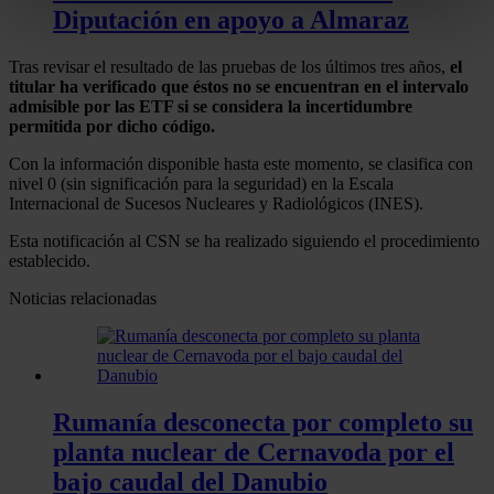
metros
Diputación en apoyo a Almaraz
Identificar su dispositivo analizándolo activamente
para buscar características específicas (huellas
Tras revisar el resultado de las pruebas de los últimos tres años,
el
digitales)
titular ha verificado que éstos no se encuentran en el intervalo
admisible por las ETF si se considera la incertidumbre
Obtenga más información sobre cómo se procesan sus
permitida por dicho código.
datos personales y establezca sus preferencias en la
Con la información disponible hasta este momento, se clasifica con
sección de datos
. Puede cambiar o retirar su
nivel 0 (sin significación para la seguridad) en la Escala
consentimiento en cualquier momento en la Declaración
Internacional de Sucesos Nucleares y Radiológicos (INES).
de cookies.
Esta notificación al CSN se ha realizado siguiendo el procedimiento
establecido.
Las cookies de este sitio web se usan para personalizar
Noticias relacionadas
el contenido y los anuncios, ofrecer funciones de redes
sociales y analizar el tráfico. Además, compartimos
información sobre el uso que haga del sitio web con
nuestros partners de redes sociales, publicidad y análisis
web, quienes pueden combinarla con otra información
Rumanía desconecta por completo su
que les haya proporcionado o que hayan recopilado a
planta nuclear de Cernavoda por el
partir del uso que haya hecho de sus servicios.
bajo caudal del Danubio