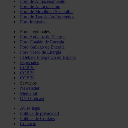
Foro de Almacenamiento
Foro de Autoconsumo
Foro de Movilidad Sostenible
Foro de Transición Energética
Foro Industrial
Foros regionales
Foro Andaluz de Energía
Foro Catalán de Energía
Foro Gallego de Energía
Foro Vasco de Energía
I Debate Energético en España
Especiales
COP 30
COP 29
COP 28
Servicios
Newsletter
Media kit
ON | Podcast
Aviso legal
Política de privacidad
Política de Cookies
Contacto