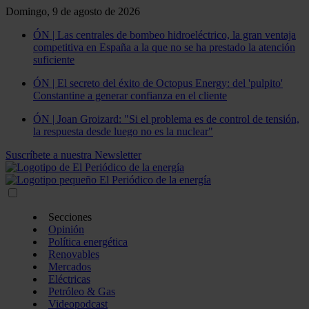
Domingo, 9 de agosto de 2026
ÓN | Las centrales de bombeo hidroeléctrico, la gran ventaja
competitiva en España a la que no se ha prestado la atención
suficiente
ÓN | El secreto del éxito de Octopus Energy: del 'pulpito'
Constantine a generar confianza en el cliente
ÓN | Joan Groizard: "Si el problema es de control de tensión,
la respuesta desde luego no es la nuclear"
Suscríbete a nuestra Newsletter
Secciones
Opinión
Política energética
Renovables
Mercados
Eléctricas
Petróleo & Gas
Videopodcast