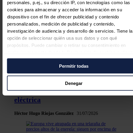
personales, p.ej., su dirección IP, con tecnologías como las
cookies para almacenar y acceder la información en su
dispositivo con el fin de ofrecer publicidad y contenido
personalizados, medición de publicidad y contenido,
EDP invita a conocer en la FIDMA el
investigación de audiencia y desarrollo de servicios. Tiene la
presente y futuro de la energía en
opción de seleccionar quién usa sus datos y con qué
Asturias
propósitos. Puede cambiar o retirar su consentimiento en
cualquier momento desde la Declaración de cookies o clica
Redacción
31/07/2026
en el Menú de consentimiento.
Permitir todas
Si lo permite, también quisiéramos:
Recopilar información sobre su ubicación geográfica
El almacenamiento energético entra
Denegar
puede tener una precisión de varios metros
en la primera división de la industria
Identificar su dispositivo analizándolo activamente pa
eléctrica
buscar características específicas (huellas digitales)
Obtenga más información sobre cómo se procesan sus dato
Héctor Hugo Riojas González
31/07/2026
personales y establezca sus preferencias en la
sección de
datos
. Puede cambiar o retirar su consentimiento en cualqui
momento en la Declaración de cookies.