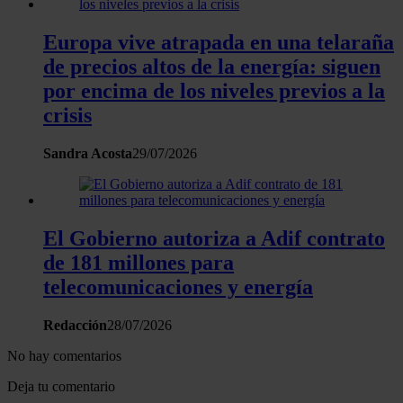
Europa vive atrapada en una telaraña
Las cookies de este sitio web se usan para personalizar el
de precios altos de la energía: siguen
contenido y los anuncios, ofrecer funciones de redes sociale
analizar el tráfico. Además, compartimos información sobre 
por encima de los niveles previos a la
uso que haga del sitio web con nuestros partners de redes
crisis
sociales, publicidad y análisis web, quienes pueden combina
con otra información que les haya proporcionado o que haya
Sandra Acosta
29/07/2026
recopilado a partir del uso que haya hecho de sus servicios.
El Gobierno autoriza a Adif contrato
de 181 millones para
telecomunicaciones y energía
Redacción
28/07/2026
No hay comentarios
Deja tu comentario