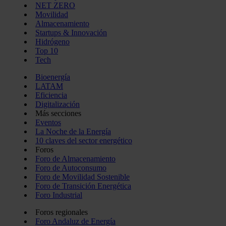
NET ZERO
Movilidad
Almacenamiento
Startups & Innovación
Hidrógeno
Top 10
Tech
Bioenergía
LATAM
Eficiencia
Digitalización
Más secciones
Eventos
La Noche de la Energía
10 claves del sector energético
Foros
Foro de Almacenamiento
Foro de Autoconsumo
Foro de Movilidad Sostenible
Foro de Transición Energética
Foro Industrial
Foros regionales
Foro Andaluz de Energía