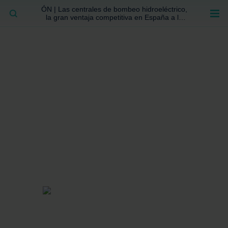
ÓN | Las centrales de bombeo hidroeléctrico,
BUSCAR
la gran ventaja competitiva en España a la
que no se ha prestado la atención suficiente