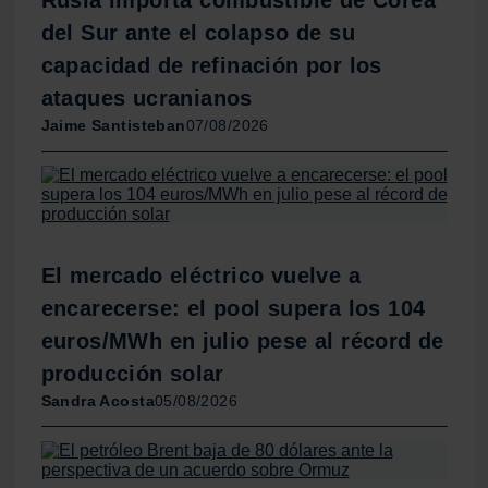
Rusia importa combustible de Corea
información sobre el uso que haga del sitio web con
nuestros partners de redes sociales, publicidad y análisis
del Sur ante el colapso de su
web, quienes pueden combinarla con otra información
capacidad de refinación por los
que les haya proporcionado o que hayan recopilado a
ataques ucranianos
partir del uso que haya hecho de sus servicios.
Jaime Santisteban
07/08/2026
El mercado eléctrico vuelve a
encarecerse: el pool supera los 104
euros/MWh en julio pese al récord de
producción solar
Sandra Acosta
05/08/2026