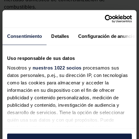
combustibles.
YPF dijo que, luego de este ajuste, "continuará
monitoreando la evolución de las variables que inciden
Consentimiento
Detalles
Configuración de anuncios
en la formación de precios, teniendo en consideración
las particularidades del contexto macroeconómico del
país y la realidad internacional".
Uso responsable de sus datos
El aumento se da en momentos en que Argentina se
Nosotros y
nuestros 1022 socios
procesamos sus
apresta a aprobar un acuerdo definitivo con el Fondo
datos personales, p.ej., su dirección IP, con tecnologías
Monetario Internacional para refinanciar pesadas dudas
como las cookies para almacenar y acceder la
y que, entre otras metas, le obligará a hacer fuertes
información en su dispositivo con el fin de ofrecer
recortes en los subsidios estatales a la energía que se
publicidad y contenido personalizados, medición de
han vuelto aún más desafiantes desde la escalada
publicidad y contenido, investigación de audiencia y
internacional de los precios del petróleo y el gas a
desarrollo de servicios. Tiene la opción de seleccionar
partir del conflicto bélico en Ucrania.
quién usa sus datos y con qué propósitos. Puede
cambiar o retirar su consentimiento en cualquier
Pero Argentina enfrenta además el desafío de
momento desde la Declaración de cookies o clicando en