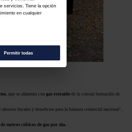
e servicios. Tiene la opción
imiento en cualquier
e varios metros
icas (huellas digitales)
Permitir todas
eferencias en la
sección de
e cookies.
 funciones de redes sociales
con nuestros partners de
ue les haya proporcionado o
eno
, que se alimenta con
gas extraído
de la colosal formación de
r ahorros fiscales y beneficios para la balanza comercial nacional",
 de metros cúbicos de gas por día.