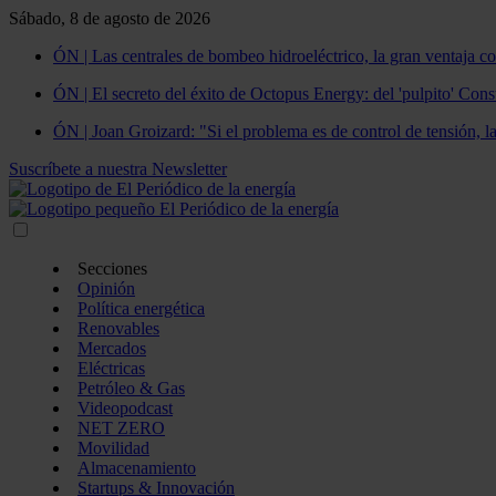
Sábado, 8 de agosto de 2026
ÓN | Las centrales de bombeo hidroeléctrico, la gran ventaja co
ÓN | El secreto del éxito de Octopus Energy: del 'pulpito' Const
ÓN | Joan Groizard: "Si el problema es de control de tensión, l
Suscríbete a nuestra Newsletter
Secciones
Opinión
Política energética
Renovables
Mercados
Eléctricas
Petróleo & Gas
Videopodcast
NET ZERO
Movilidad
Almacenamiento
Startups & Innovación