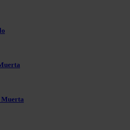
lo
 Muerta
a Muerta