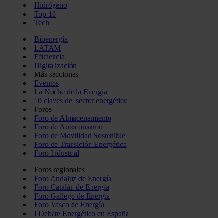
Hidrógeno
Top 10
Tech
Bioenergía
LATAM
Eficiencia
Digitalización
Más secciones
Eventos
La Noche de la Energía
10 claves del sector energético
Foros
Foro de Almacenamiento
Foro de Autoconsumo
Foro de Movilidad Sostenible
Foro de Transición Energética
Foro Industrial
Foros regionales
Foro Andaluz de Energía
Foro Catalán de Energía
Foro Gallego de Energía
Foro Vasco de Energía
I Debate Energético en España