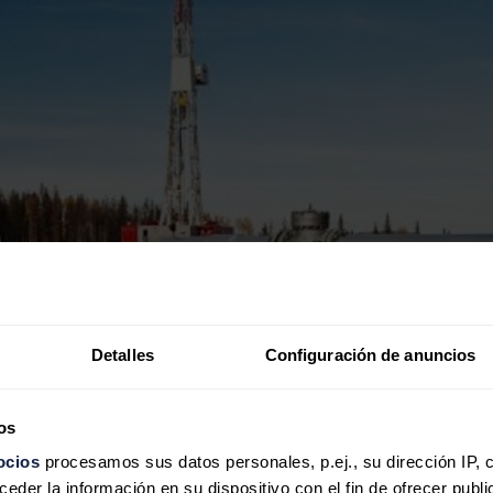
Detalles
Configuración de anuncios
os
ocios
procesamos sus datos personales, p.ej., su dirección IP, 
der la información en su dispositivo con el fin de ofrecer publi