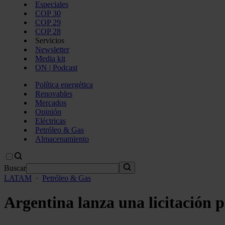
Especiales
COP 30
COP 29
COP 28
Servicios
Newsletter
Media kit
ON | Podcast
Política energética
Renovables
Mercados
Opinión
Eléctricas
Petróleo & Gas
Almacenamiento
Buscar
LATAM
·
Petróleo & Gas
Argentina lanza una licitación