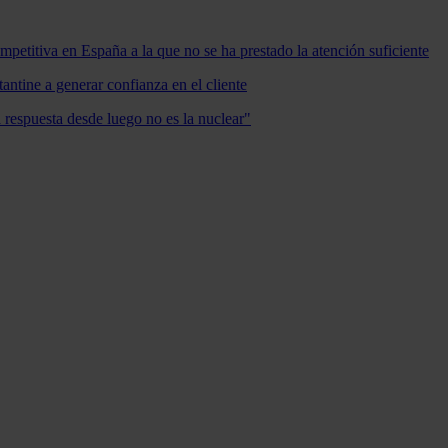
mpetitiva en España a la que no se ha prestado la atención suficiente
antine a generar confianza en el cliente
a respuesta desde luego no es la nuclear"